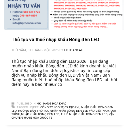
Thủ tục và thuế nhập khẩu Bóng đèn LED
THỨ NĂM, 01 THÁNG MỘT 2026
BY
HPTOANCAU
Thủ tục nhập khẩu Bóng đèn LED 2026 Bạn đang
muốn nhập khẩu Bóng đèn LED để kinh doanh tại Việt
Nam? Bạn đang tìm đơn vị logistics uy tín cung cấp
dịch vụ nhập khẩu Bóng đèn LED về Việt Nam? Bạn
đang muốn biết thuế nhập khẩu Bóng đèn LED tại thời
điểm này là bao nhiêu? có
PUBLISHED IN
NK - HÀNG HÓA KHÁC
TAGGED UNDER:
CÔNG TY LOGISTICS
,
DỊCH VỤ NHẬP KHẨU BÓNG ĐÈN
LED
,
HƯỚNG DẪN THỦ TỤC NHẬP KHẨU BÓNG ĐÈN LED VÀO VIỆT NAM
,
QUY
TRÌNH NHẬP KHẨU BÓNG ĐÈN LED
,
THUẾ NHẬP KHẨU BÓNG ĐÈN LED
,
VẬN
CHUYỂN HÀNG HOÁ QUỐC TẾ