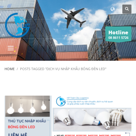
Hotline
08 8611 5726
HOME
POSTS TAGGED "DỊCH VỤ NHẬP KHẨU BÓNG ĐÈN LED"