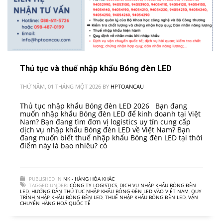
Thủ tục và thuế nhập khẩu Bóng đèn LED
THỨ NĂM, 01 THÁNG MỘT 2026
BY
HPTOANCAU
Thủ tục nhập khẩu Bóng đèn LED 2026 Bạn đang
muốn nhập khẩu Bóng đèn LED để kinh doanh tại Việt
Nam? Bạn đang tìm đơn vị logistics uy tín cung cấp
dịch vụ nhập khẩu Bóng đèn LED về Việt Nam? Bạn
đang muốn biết thuế nhập khẩu Bóng đèn LED tại thời
điểm này là bao nhiêu? có
PUBLISHED IN
NK - HÀNG HÓA KHÁC
TAGGED UNDER:
CÔNG TY LOGISTICS
,
DỊCH VỤ NHẬP KHẨU BÓNG ĐÈN
LED
,
HƯỚNG DẪN THỦ TỤC NHẬP KHẨU BÓNG ĐÈN LED VÀO VIỆT NAM
,
QUY
TRÌNH NHẬP KHẨU BÓNG ĐÈN LED
,
THUẾ NHẬP KHẨU BÓNG ĐÈN LED
,
VẬN
CHUYỂN HÀNG HOÁ QUỐC TẾ