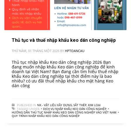
Thủ tục và thuế nhập khẩu keo dán công nghiệp
THỨ NĂM, 01 THÁNG MỘT 2026
BY
HPTOANCAU
Thủ tục nhập khẩu Keo dán công nghiệp 2026 Bạn
đang muốn nhập khẩu Keo dán công nghiệp để kinh
doanh tại Việt Nam? Bạn đang cần tìm hiểu thuế nhập
khẩu Keo dán công nghiệp tại thời điểm này là bao
nhiêu? có ưu đãi thuế nhập khẩu cho mặt hàng Keo
dán công
PUBLISHED IN
NK - VẬT LIỆU XÂY DỰNG, SẮT THÉP, KIM LOẠI
TAGGED UNDER:
• DỊCH VỤ NHẬP KHẨU KEO DÁN CÔNG NGHIỆP
,
•
HƯỚNG DẪN THỦ TỤC NHẬP KHẨU KEO DÁN CÔNG NGHIỆP VÀO VIỆT NAM
,
•
QUY TRÌNH NHẬP KHẨU KEO DÁN CÔNG NGHIỆP