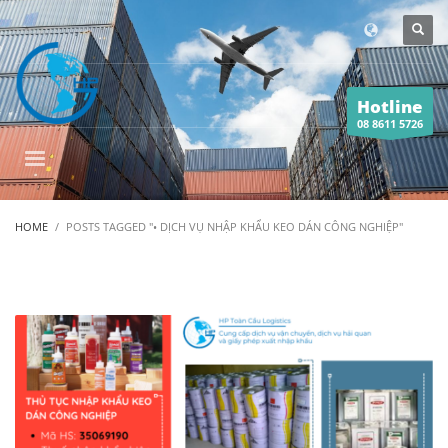
Hotline
08 8611 5726
HOME
POSTS TAGGED "• DỊCH VỤ NHẬP KHẨU KEO DÁN CÔNG NGHIỆP"