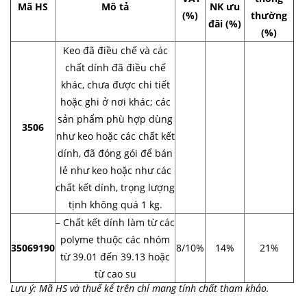
Mã HS
Mô tả
NK ưu
(%)
thường
đãi (%)
(%)
Keo đã điều chế và các
chất dính đã điều chế
khác, chưa được chi tiết
hoặc ghi ở nơi khác; các
sản phẩm phù hợp dùng
3506
như keo hoặc các chất kết
dính, đã đóng gói để bán
lẻ như keo hoặc như các
chất kết dính, trọng lượng
tịnh không quá 1 kg.
– Chất kết dính làm từ các
polyme thuộc các nhóm
35069190
8/10%
14%
21%
từ 39.01 đến 39.13 hoặc
từ cao su
Lưu ý: Mã HS và thuế kể trên chỉ mang tính chất tham khảo.