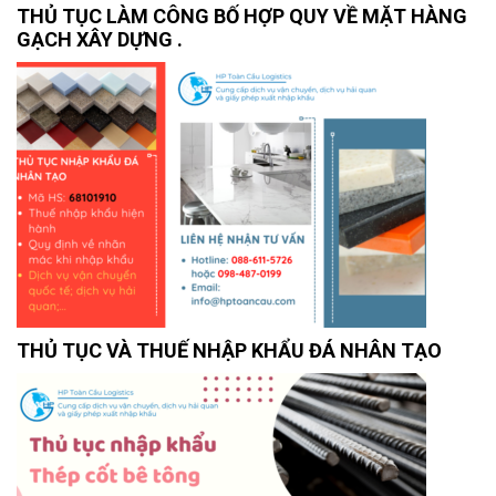
THỦ TỤC LÀM CÔNG BỐ HỢP QUY VỀ MẶT HÀNG
GẠCH XÂY DỰNG .
THỦ TỤC VÀ THUẾ NHẬP KHẨU ĐÁ NHÂN TẠO