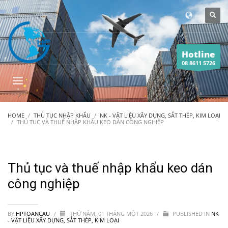
Hotline
08 8611 5726
HOME
THỦ TỤC NHẬP KHẨU
NK - VẬT LIỆU XÂY DỰNG, SẮT THÉP, KIM LOẠI
THỦ TỤC VÀ THUẾ NHẬP KHẨU KEO DÁN CÔNG NGHIỆP
Thủ tục và thuế nhập khẩu keo dán
công nghiệp
BY
HPTOANCAU
/
THỨ NĂM, 01 THÁNG MỘT 2026
/
PUBLISHED IN
NK
- VẬT LIỆU XÂY DỰNG, SẮT THÉP, KIM LOẠI