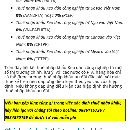
Việt Nam
:
0
%
(EVFTA)
Thuế nhập khẩu Keo dán công nghiệp từ Úc vào Việt Nam
:
0
%
(
AANZFTA) hoặc
7%
(RCEP)
Thuế nhập khẩu Keo dán công nghiệp từ Nga vào Việt Nam
:
0%
(VN
–
EAEUFTA)
Thuế nhập khẩu Keo dán công nghiệp từ Canada vào Việt
Nam
:
0%
(
CPTPP)
Thuế nhập khẩu Keo dán công nghiệp từ Mexico vào Việt
Nam
:
0%
(
CPTPP)
Trên đây liệt kê thuế nhập khẩu Keo dán công nghiệp từ một
số thị trường chính, lưu ý: với các nước có FTA, hàng hóa chỉ
có thể được hưởng thuế nhập khẩu ưu đãi đặc biệt với mức
thuế kể trên nếu đáp ứng điều kiện theo yêu cầu của hiệp
định. Nếu không đáp ứng điều kiện của hiệp định thì hưởng
thuế nhập khẩu ưu đãi.
Nếu bạn gặp lúng túng gì trong việc xác định thuế nhập khẩu,
hãy liên lạc với chúng tôi theo hotline: 0886115726 /
0984870199 để được tư vấn miễn phí