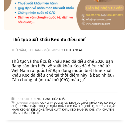
Thủ tục xuất khẩu Keo đã điều chế
THỨ NĂM, 01 THÁNG MỘT 2026
BY
HPTOANCAU
Thủ tục và thuế xuất khẩu Keo đã điều chế 2026 Bạn
đang cần tìm hiểu về xuất khẩu Keo đã điều chế từ
Việt Nam ra quốc tế? Bạn đang muốn biết thuế xuất
khẩu Keo đã điều chế tại thời điểm này là bao nhiêu?
Cần chứng nhận xuất xứ (C/O) mẫu gì?
PUBLISHED IN
NK - HÀNG HÓA KHÁC
TAGGED UNDER:
CÔNG TY LOGISTICS
,
DỊCH VỤ XUẤT KHẨU KEO ĐÃ ĐIỀU
CHẾ
,
HƯỚNG DẪN THỦ TỤC XUẤT KHẨU KEO ĐÃ ĐIỀU CHẾ
,
QUY TRÌNH XUẤT
KHẨU KEO ĐÃ ĐIỀU CHẾ
,
THUẾ XUẤT KHẨU KEO ĐÃ ĐIỀU CHẾ
,
VẬN CHUYỂN
HÀNG HOÁ QUỐC TẾ