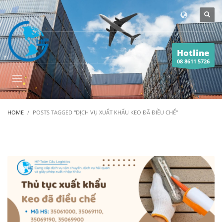
Hotline
08 8611 5726
HOME
POSTS TAGGED "DỊCH VỤ XUẤT KHẨU KEO ĐÃ ĐIỀU CHẾ"