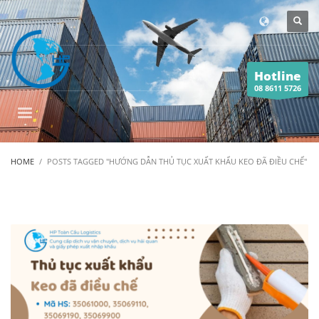
Hotline
08 8611 5726
HOME
POSTS TAGGED "HƯỚNG DẪN THỦ TỤC XUẤT KHẨU KEO ĐÃ ĐIỀU CHẾ"