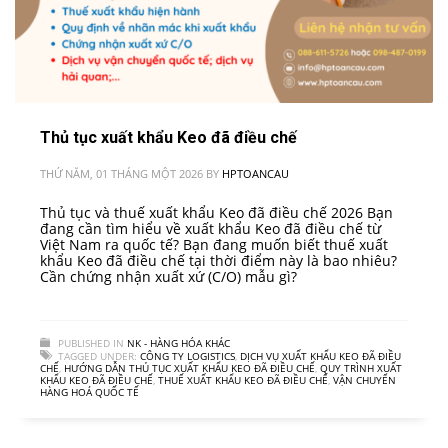
Thủ tục xuất khẩu Keo đã điều chế
THỨ NĂM, 01 THÁNG MỘT 2026
BY
HPTOANCAU
Thủ tục và thuế xuất khẩu Keo đã điều chế 2026 Bạn
đang cần tìm hiểu về xuất khẩu Keo đã điều chế từ
Việt Nam ra quốc tế? Bạn đang muốn biết thuế xuất
khẩu Keo đã điều chế tại thời điểm này là bao nhiêu?
Cần chứng nhận xuất xứ (C/O) mẫu gì?
PUBLISHED IN
NK - HÀNG HÓA KHÁC
TAGGED UNDER:
CÔNG TY LOGISTICS
,
DỊCH VỤ XUẤT KHẨU KEO ĐÃ ĐIỀU
CHẾ
,
HƯỚNG DẪN THỦ TỤC XUẤT KHẨU KEO ĐÃ ĐIỀU CHẾ
,
QUY TRÌNH XUẤT
KHẨU KEO ĐÃ ĐIỀU CHẾ
,
THUẾ XUẤT KHẨU KEO ĐÃ ĐIỀU CHẾ
,
VẬN CHUYỂN
HÀNG HOÁ QUỐC TẾ