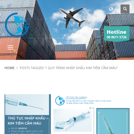
Hotline
08 8611 5726
HOME
POSTS TAGGED "• QUY TRÌNH NHẬP KHẨU KIM TIÊM CẦM MÁU"