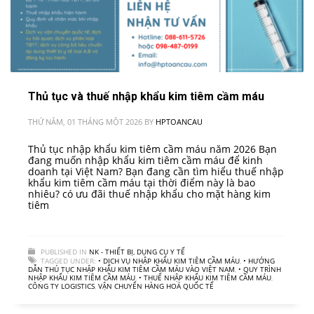
Thủ tục và thuế nhập khẩu kim tiêm cầm máu
THỨ NĂM, 01 THÁNG MỘT 2026
BY
HPTOANCAU
Thủ tục nhập khẩu kim tiêm cầm máu năm 2026 Bạn
đang muốn nhập khẩu kim tiêm cầm máu để kinh
doanh tại Việt Nam? Bạn đang cần tìm hiểu thuế nhập
khẩu kim tiêm cầm máu tại thời điểm này là bao
nhiêu? có ưu đãi thuế nhập khẩu cho mặt hàng kim
tiêm
PUBLISHED IN
NK - THIẾT BỊ, DỤNG CỤ Y TẾ
TAGGED UNDER:
• DỊCH VỤ NHẬP KHẨU KIM TIÊM CẦM MÁU
,
• HƯỚNG
DẪN THỦ TỤC NHẬP KHẨU KIM TIÊM CẦM MÁU VÀO VIỆT NAM
,
• QUY TRÌNH
NHẬP KHẨU KIM TIÊM CẦM MÁU
,
• THUẾ NHẬP KHẨU KIM TIÊM CẦM MÁU
,
CÔNG TY LOGISTICS
,
VẬN CHUYỂN HÀNG HOÁ QUỐC TẾ