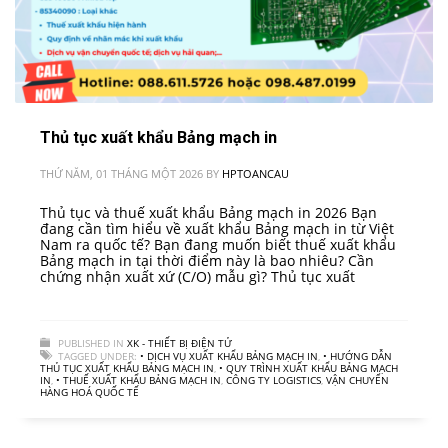
Thủ tục xuất khẩu Bảng mạch in
THỨ NĂM, 01 THÁNG MỘT 2026
BY
HPTOANCAU
Thủ tục và thuế xuất khẩu Bảng mạch in 2026 Bạn
đang cần tìm hiểu về xuất khẩu Bảng mạch in từ Việt
Nam ra quốc tế? Bạn đang muốn biết thuế xuất khẩu
Bảng mạch in tại thời điểm này là bao nhiêu? Cần
chứng nhận xuất xứ (C/O) mẫu gì? Thủ tục xuất
PUBLISHED IN
XK - THIẾT BỊ ĐIỆN TỬ
TAGGED UNDER:
• DỊCH VỤ XUẤT KHẨU BẢNG MẠCH IN
,
• HƯỚNG DẪN
THỦ TỤC XUẤT KHẨU BẢNG MẠCH IN
,
• QUY TRÌNH XUẤT KHẨU BẢNG MẠCH
IN
,
• THUẾ XUẤT KHẨU BẢNG MẠCH IN
,
CÔNG TY LOGISTICS
,
VẬN CHUYỂN
HÀNG HOÁ QUỐC TẾ