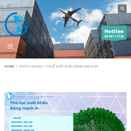
Hotline
08 8611 5726
HOME
POSTS TAGGED "• THUẾ XUẤT KHẨU BẢNG MẠCH IN"