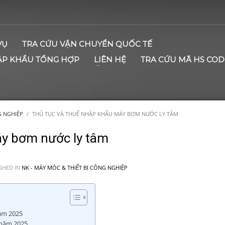
VỤ
TRA CỨU VẬN CHUYỂN QUỐC TẾ
ẬP KHẨU TỔNG HỢP
LIÊN HỆ
TRA CỨU MÃ HS COD
G NGHIỆP
THỦ TỤC VÀ THUẾ NHẬP KHẨU MÁY BƠM NƯỚC LY TÂM
áy bơm nước ly tâm
SHED IN
NK - MÁY MÓC & THIẾT BỊ CÔNG NGHIỆP
âm 2025
 năm 2025