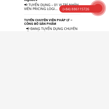
📢 TUYỂN DỤNG – 01 VỊ TRÍ NHÂN
VIÊN PRICING LOGI...
(+84) 886115726
TUYỂN CHUYÊN VIÊN PHÁP LÝ –
CÔNG BỐ SẢN PHẨM
📢 ĐANG TUYỂN DỤNG CHUYÊN
VIÊN PHÁP LÝ – ...
Tuyển dụng 03 Sales Logistics –
Sales Local và Sales Overseas
🚀 ĐANG TUYỂN GẤP NHÂN VIÊN
KINH DOANH LOGISTICS...