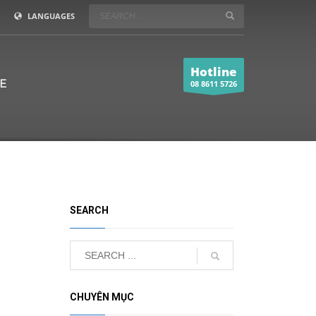
LANGUAGES
Hotline
E
08 8611 5726
SEARCH
CHUYÊN MỤC