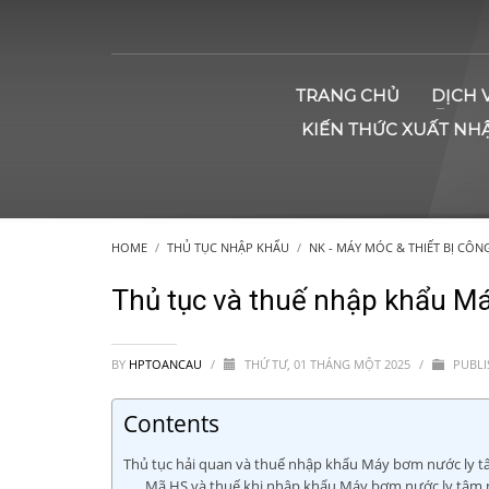
TRANG CHỦ
DỊCH 
KIẾN THỨC XUẤT NH
HOME
THỦ TỤC NHẬP KHẨU
NK - MÁY MÓC & THIẾT BỊ CÔN
Thủ tục và thuế nhập khẩu M
BY
HPTOANCAU
/
THỨ TƯ, 01 THÁNG MỘT 2025
/
PUBLI
Contents
Thủ tục hải quan và thuế nhập khẩu Máy bơm nước ly t
Mã HS và thuế khi nhập khẩu Máy bơm nước ly tâm