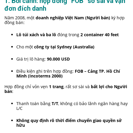
1. Bối cảnh: hợp đồng “FOB” sơ sài và vận
đơn đích danh
Năm 2008, một
doanh nghiệp Việt Nam (Người bán)
ký hợp
đồng bán:
Lô túi xách và ba lô
đóng trong
2 container 40 feet
Cho một
công ty tại Sydney (Australia)
Giá trị lô hàng:
90.000 USD
Điều kiện ghi trên hợp đồng:
FOB – Cảng TP. Hồ Chí
Minh (Incoterms 2000)
Hợp đồng chỉ vỏn vẹn
1 trang
, rất sơ sài và
bất lợi cho Người
bán
:
Thanh toán bằng
T/T
, không có bảo lãnh ngân hàng hay
L/C
Không quy định rõ thời điểm chuyển giao quyền sở
hữu