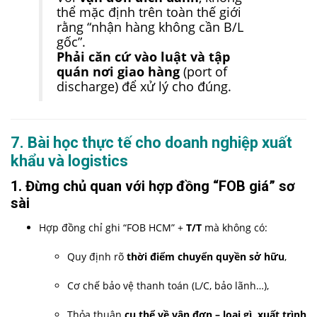
thể mặc định trên toàn thế giới
rằng “nhận hàng không cần B/L
gốc”.
Phải căn cứ vào luật và tập
quán nơi giao hàng
(port of
discharge) để xử lý cho đúng.
7. Bài học thực tế cho doanh nghiệp xuất
khẩu và logistics
1. Đừng chủ quan với hợp đồng “FOB giá” sơ
sài
Hợp đồng chỉ ghi “FOB HCM” +
T/T
mà không có:
Quy định rõ
thời điểm chuyển quyền sở hữu
,
Cơ chế bảo vệ thanh toán (L/C, bảo lãnh…),
Thỏa thuận
cụ thể về vận đơn – loại gì, xuất trình