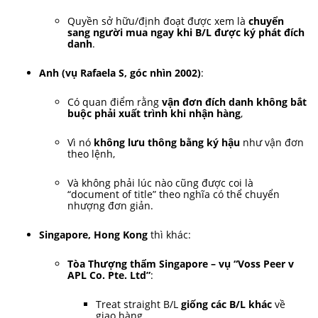
Quyền sở hữu/định đoạt được xem là
chuyển
sang người mua ngay khi B/L được ký phát đích
danh
.
Anh (vụ Rafaela S, góc nhìn 2002)
:
Có quan điểm rằng
vận đơn đích danh không bắt
buộc phải xuất trình khi nhận hàng
,
Vì nó
không lưu thông bằng ký hậu
như vận đơn
theo lệnh,
Và không phải lúc nào cũng được coi là
“document of title” theo nghĩa có thể chuyển
nhượng đơn giản.
Singapore, Hong Kong
thì khác:
Tòa Thượng thẩm Singapore – vụ “Voss Peer v
APL Co. Pte. Ltd”
:
Treat straight B/L
giống các B/L khác
về
giao hàng,