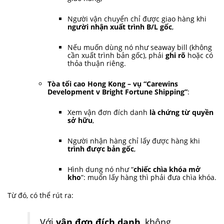
Người vận chuyển chỉ được giao hàng khi
người nhận xuất trình B/L gốc
,
Nếu muốn dùng nó như seaway bill (không
cần xuất trình bản gốc), phải
ghi rõ
hoặc có
thỏa thuận riêng.
Tòa tối cao Hong Kong – vụ “Carewins
Development v Bright Fortune Shipping”
:
Xem vận đơn đích danh
là chứng từ quyền
sở hữu
,
Người nhận hàng chỉ lấy được hàng khi
trình được bản gốc
,
Hình dung nó như “
chiếc chìa khóa mở
kho
”: muốn lấy hàng thì phải đưa chìa khóa.
Từ đó, có thể rút ra:
Với
vận đơn đích danh
, không