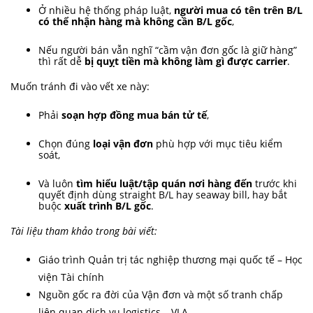
Ở nhiều hệ thống pháp luật,
người mua có tên trên B/L
có thể nhận hàng mà không cần B/L gốc
,
Nếu người bán vẫn nghĩ “cầm vận đơn gốc là giữ hàng”
thì rất dễ
bị quỵt tiền mà không làm gì được carrier
.
Muốn tránh đi vào vết xe này:
Phải
soạn hợp đồng mua bán tử tế
,
Chọn đúng
loại vận đơn
phù hợp với mục tiêu kiểm
soát,
Và luôn
tìm hiểu luật/tập quán nơi hàng đến
trước khi
quyết định dùng straight B/L hay seaway bill, hay bắt
buộc
xuất trình B/L gốc
.
Tài liệu tham khảo trong bài viết:
Giáo trình Quản trị tác nghiệp thương mại quốc tế – Học
viện Tài chính
Nguồn gốc ra đời của Vận đơn và một số tranh chấp
liên quan dịch vụ logistics – VLA