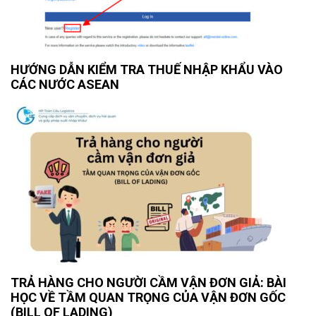
HƯỚNG DẪN KIỂM TRA THUẾ NHẬP KHẨU VÀO
CÁC NƯỚC ASEAN
TRẢ HÀNG CHO NGƯỜI CẦM VẬN ĐƠN GIẢ: BÀI
HỌC VỀ TẦM QUAN TRỌNG CỦA VẬN ĐƠN GỐC
(BILL OF LADING)