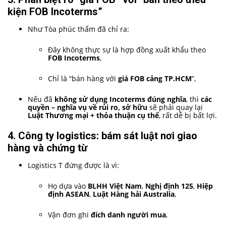
kiện FOB Incoterms”
Như Tòa phúc thẩm đã chỉ ra:
Đây không thực sự là hợp đồng xuất khẩu theo
FOB Incoterms
,
Chỉ là “bán hàng với
giá FOB cảng TP.HCM
”,
Nếu đã
không sử dụng Incoterms đúng nghĩa
, thì
các
quyền – nghĩa vụ về rủi ro, sở hữu
sẽ phải quay lại
Luật Thương mại + thỏa thuận cụ thể
, rất dễ bị bất lợi.
4. Công ty logistics: bám sát luật nơi giao
hàng và chứng từ
Logistics T đứng được là vì:
Họ dựa vào
BLHH Việt Nam
,
Nghị định 125
,
Hiệp
định ASEAN
,
Luật Hàng hải Australia
,
Vận đơn ghi
đích danh người mua
,