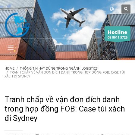
Hotline
08 8611 5726
HOME
THÔNG TIN HAY DÙNG TRONG NGÀNH LOGISTICS
TRANH CHẤP VỀ VẬN ĐƠN ĐÍCH DANH TRONG HỢP ĐỒNG FOB: CASE TÚI
XÁCH ĐI SYDNEY
Tranh chấp về vận đơn đích danh
trong hợp đồng FOB: Case túi xách
đi Sydney