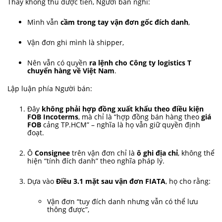
Thấy không thu được tiền, Người bán nghĩ:
Mình vẫn
cầm trong tay vận đơn gốc đích danh
,
Vận đơn ghi mình là shipper,
Nên vẫn có quyền
ra lệnh cho Công ty logistics T
chuyển hàng về Việt Nam
.
Lập luận phía Người bán:
Đây
không phải hợp đồng xuất khẩu theo điều kiện
FOB Incoterms
, mà chỉ là “hợp đồng bán hàng theo
giá
FOB
cảng TP.HCM” – nghĩa là họ vẫn giữ quyền định
đoạt.
Ô
Consignee
trên vận đơn chỉ là
ô ghi địa chỉ
, không thể
hiện “tính đích danh” theo nghĩa pháp lý.
Dựa vào
Điều 3.1 mặt sau vận đơn FIATA
, họ cho rằng:
Vận đơn “tuy đích danh nhưng vẫn có thể lưu
thông được”,