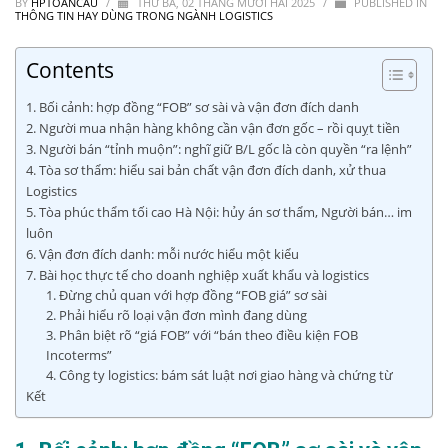
BY
HPTOANCAU
/
THỨ BA, 02 THÁNG MƯỜI HAI 2025
/
PUBLISHED IN
THÔNG TIN HAY DÙNG TRONG NGÀNH LOGISTICS
Contents
1. Bối cảnh: hợp đồng “FOB” sơ sài và vận đơn đích danh
2. Người mua nhận hàng không cần vận đơn gốc – rồi quỵt tiền
3. Người bán “tỉnh muộn”: nghĩ giữ B/L gốc là còn quyền “ra lệnh”
4. Tòa sơ thẩm: hiểu sai bản chất vận đơn đích danh, xử thua
Logistics
5. Tòa phúc thẩm tối cao Hà Nội: hủy án sơ thẩm, Người bán… im
luôn
6. Vận đơn đích danh: mỗi nước hiểu một kiểu
7. Bài học thực tế cho doanh nghiệp xuất khẩu và logistics
1. Đừng chủ quan với hợp đồng “FOB giá” sơ sài
2. Phải hiểu rõ loại vận đơn mình đang dùng
3. Phân biệt rõ “giá FOB” với “bán theo điều kiện FOB
Incoterms”
4. Công ty logistics: bám sát luật nơi giao hàng và chứng từ
Kết