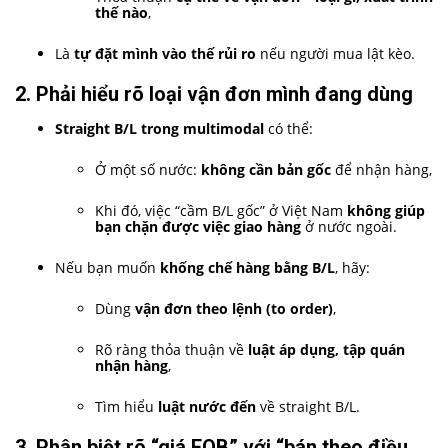
thế nào
,
Là
tự đặt mình vào thế rủi ro
nếu người mua lật kèo.
2. Phải hiểu rõ loại vận đơn mình đang dùng
Straight B/L trong multimodal
có thể:
Ở một số nước:
không cần bản gốc
để nhận hàng,
Khi đó, việc “cầm B/L gốc” ở Việt Nam
không giúp
bạn chặn được việc giao hàng
ở nước ngoài.
Nếu bạn muốn
khống chế hàng bằng B/L
, hãy:
Dùng
vận đơn theo lệnh (to order)
,
Rõ ràng thỏa thuận về
luật áp dụng, tập quán
nhận hàng
,
Tìm hiểu
luật nước đến
về straight B/L.
3. Phân biệt rõ “giá FOB” với “bán theo điều