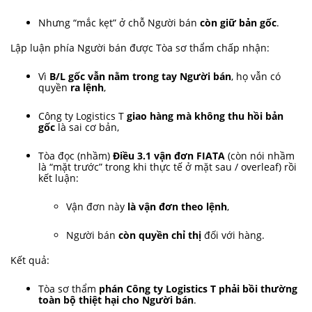
Nhưng “mắc kẹt” ở chỗ Người bán
còn giữ bản gốc
.
Lập luận phía Người bán được Tòa sơ thẩm chấp nhận:
Vì
B/L gốc vẫn nằm trong tay Người bán
, họ vẫn có
quyền
ra lệnh
,
Công ty Logistics T
giao hàng mà không thu hồi bản
gốc
là sai cơ bản,
Tòa đọc (nhầm)
Điều 3.1 vận đơn FIATA
(còn nói nhầm
là “mặt trước” trong khi thực tế ở mặt sau / overleaf) rồi
kết luận:
Vận đơn này
là vận đơn theo lệnh
,
Người bán
còn quyền chỉ thị
đối với hàng.
Kết quả:
Tòa sơ thẩm
phán Công ty Logistics T phải bồi thường
toàn bộ thiệt hại cho Người bán
.