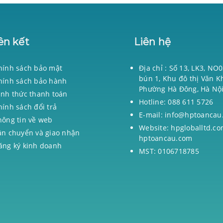
ên kết
Liên hệ
hính sách bảo mật
Địa chỉ : Số 13, LK3, NO
bún 1, Khu đô thị Văn K
hính sách bảo hành
Phường Hà Đông, Hà Nộ
ình thức thanh toán
Hotline: 088 611 5726
hính sách đổi trả
E-mail: info@hptoancau
hông tin về web
Website: hpgloballtd.co
ận chuyển và giao nhận
hptoancau.com
ăng ký kinh doanh
MST: 0106718785