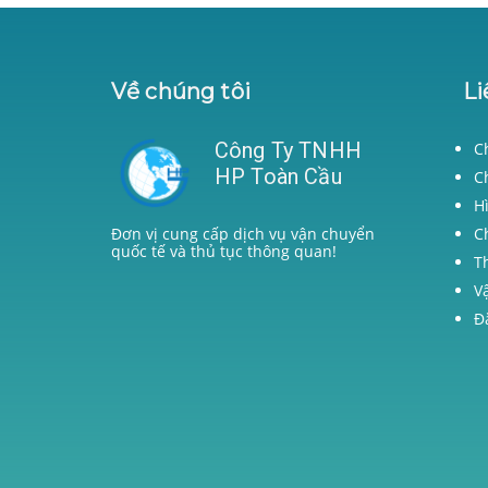
Về chúng tôi
Li
Công Ty TNHH
C
HP Toàn Cầu
C
H
C
Đơn vị cung cấp dịch vụ vận chuyển
quốc tế và thủ tục thông quan!
T
V
Đ