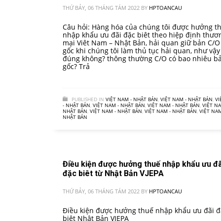
THỨ BẢY, 06 THÁNG TÁM 2022
BY
HPTOANCAU
Câu hỏi: Hàng hóa của chúng tôi được hưởng t
nhập khẩu ưu đãi đặc biêt theo hiệp định thươ
mại Viêt Nam – Nhật Bản, hải quan giữ bản C/O
gốc khi chúng tôi làm thủ tục hải quan, như vậy
đúng không? thông thường C/O có bao nhiêu b
gốc? Trả
PUBLISHED IN
VIỆT NAM - NHẬT BẢN
,
VIỆT NAM - NHẬT BẢN
,
VI
- NHẬT BẢN
,
VIỆT NAM - NHẬT BẢN
,
VIỆT NAM - NHẬT BẢN
,
VIỆT NA
NHẬT BẢN
,
VIỆT NAM - NHẬT BẢN
,
VIỆT NAM - NHẬT BẢN
,
VIỆT NAM
NHẬT BẢN
Điều kiện được hưởng thuế nhập khẩu ưu đã
đặc biêt từ Nhật Bản VJEPA
THỨ BẢY, 06 THÁNG TÁM 2022
BY
HPTOANCAU
Điều kiện được hưởng thuế nhập khẩu ưu đãi đ
biêt Nhât Bản VJEPA