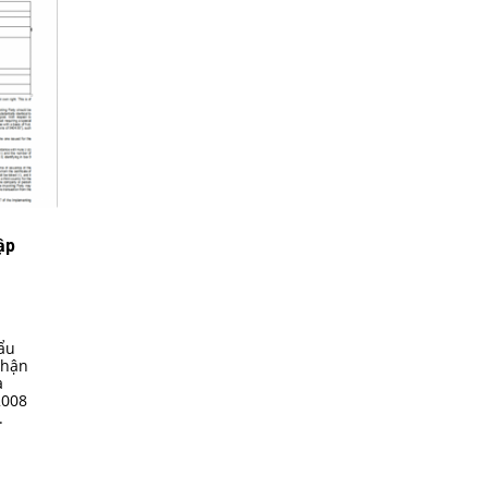
ập
ẩu
nhận
à
2008
.