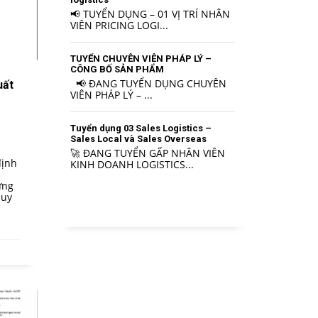
📢 TUYỂN DỤNG – 01 VỊ TRÍ NHÂN
VIÊN PRICING LOGI...
TUYỂN CHUYÊN VIÊN PHÁP LÝ –
CÔNG BỐ SẢN PHẨM
📢 ĐANG TUYỂN DỤNG CHUYÊN
uất
VIÊN PHÁP LÝ – ...
Tuyển dụng 03 Sales Logistics –
Sales Local và Sales Overseas
🚀 ĐANG TUYỂN GẤP NHÂN VIÊN
định
KINH DOANH LOGISTICS...
ứng
Quy