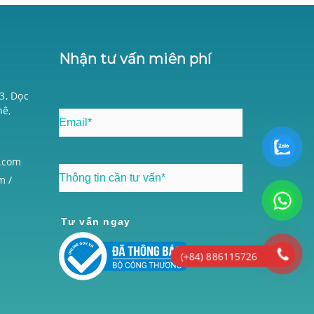
Nhận tư vấn miên phí
03, Dọc
hê,
i
.com
m /
Tư vấn ngay
(+84) 886115726