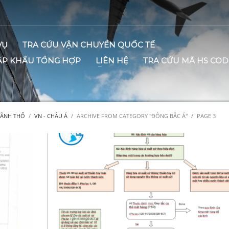
VỤ
TRA CỨU VẬN CHUYỂN QUỐC TẾ
ẬP KHẨU TỔNG HỢP
LIÊN HỆ
TRA CỨU MÃ HS COD
LÃNH THỔ
VN - CHÂU Á
ARCHIVE FROM CATEGORY "ĐÔNG BẮC Á"
PAGE 3