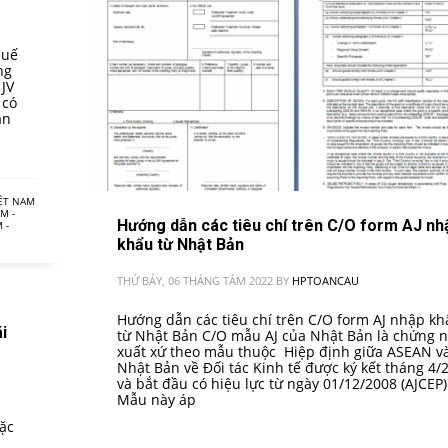
huế
ng
 JV
 có
ản
ỆT NAM
M -
Hướng dẫn các tiêu chí trên C/O form AJ nh
 -
khẩu từ Nhật Bản
THỨ BẢY, 06 THÁNG TÁM 2022
BY
HPTOANCAU
Hướng dẫn các tiêu chí trên C/O form AJ nhập kh
i
từ Nhật Bản C/O mẫu AJ của Nhật Bản là chứng 
xuất xứ theo mẫu thuộc Hiệp định giữa ASEAN v
Nhật Bản về Đối tác Kinh tế được ký kết tháng 4/
và bắt đầu có hiệu lực từ ngày 01/12/2008 (AJCEP)
Mẫu này áp
ặc