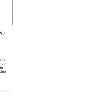
 VJ
Bản
theo
ệu
 đầu