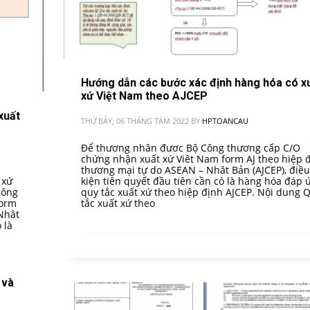
Hướng dẫn các bước xác định hàng hóa có x
xứ Việt Nam theo AJCEP
xuất
THỨ BẢY, 06 THÁNG TÁM 2022
BY
HPTOANCAU
Để thương nhân đươc Bộ Công thương cấp C/O
chứng nhận xuất xứ Viêt Nam form AJ theo hiệp 
thương mại tự do ASEAN – Nhât Bản (AJCEP), điều
 xứ
kiện tiên quyết đầu tiên cần có là hàng hóa đáp 
Công
quy tắc xuất xứ theo hiệp định AJCEP. Nội dung 
form
tắc xuất xứ theo
 Nhât
 là
 và