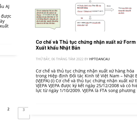
ẫu AJ
ế được
gày
xuất
Cơ chế và Thủ tục chứng nhận xuất xứ Form
Xuất khẩu Nhật Bản
THỨ BẢY, 06 THÁNG TÁM 2022
BY
HPTOANCAU
Cơ chế và thủ tục chứng nhận xuất xứ hàng hóa
trong Hiệp định Đối tác Kinh tế Việt Nam – Nhật 
(VJEPA) (i) Cơ chế và thủ tục chứng nhận xuất xứ 
VJEPA VJEPA được ký kết ngày 25/12/2008 và có hi
lực từ ngày 1/10/2009. VJEPA là FTA song phương
2
4
5
3