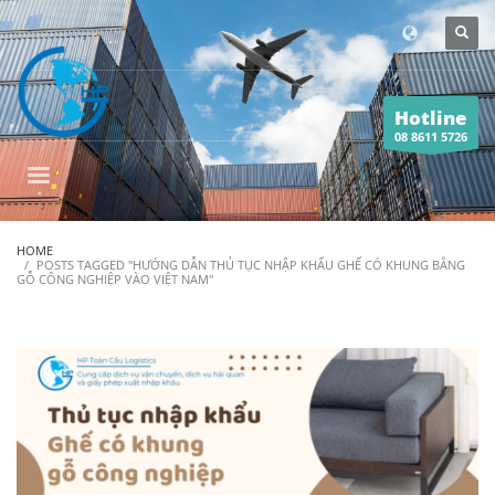
Hotline
08 8611 5726
HOME
POSTS TAGGED "HƯỚNG DẪN THỦ TỤC NHẬP KHẨU GHẾ CÓ KHUNG BẰNG
GỖ CÔNG NGHIỆP VÀO VIỆT NAM"