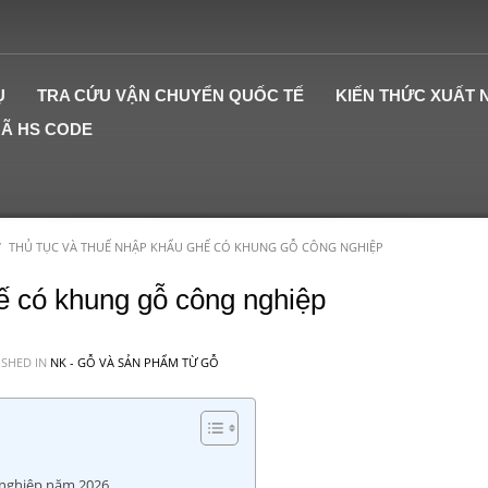
Ụ
TRA CỨU VẬN CHUYỂN QUỐC TẾ
KIẾN THỨC XUẤT
MÃ HS CODE
THỦ TỤC VÀ THUẾ NHẬP KHẨU GHẾ CÓ KHUNG GỖ CÔNG NGHIỆP
ế có khung gỗ công nghiệp
SHED IN
NK - GỖ VÀ SẢN PHẨM TỪ GỖ
 nghiệp năm 2026