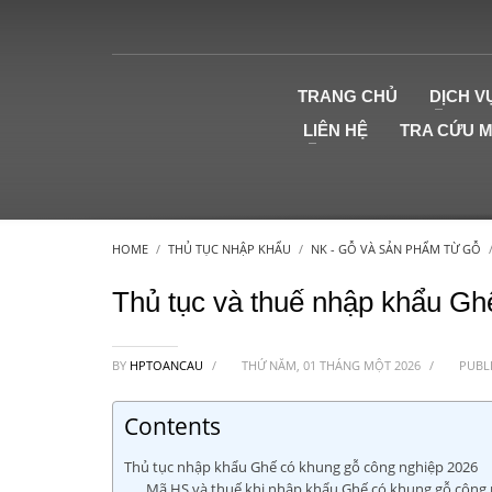
TRANG CHỦ
DỊCH V
LIÊN HỆ
TRA CỨU 
HOME
THỦ TỤC NHẬP KHẨU
NK - GỖ VÀ SẢN PHẨM TỪ GỖ
Thủ tục và thuế nhập khẩu Gh
BY
HPTOANCAU
/
THỨ NĂM, 01 THÁNG MỘT 2026
/
PUBLI
Contents
Thủ tục nhập khẩu Ghế có khung gỗ công nghiệp 2026
Mã HS và thuế khi nhập khẩu Ghế có khung gỗ công