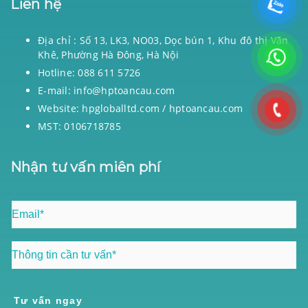
Liên hệ
Địa chỉ : Số 13, LK3, NO03, Dọc bún 1, Khu đô thị Văn
Khê, Phường Hà Đông, Hà Nội
Hotline: 088 611 5726
E-mail: info@hptoancau.com
Website: hpgloballtd.com / hptoancau.com
MST: 0106718785
Nhận tư vấn miên phí
Tư vấn ngay