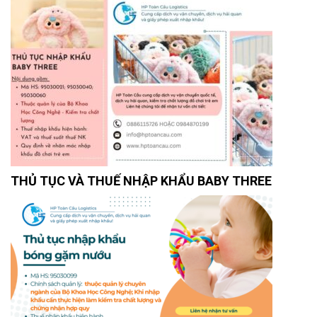
THỦ TỤC VÀ THUẾ NHẬP KHẨU BABY THREE