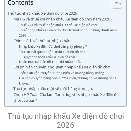
Contents
Thủ tục nhập khẩu Xe điện đồ chơi 2026
Mã HS và thuế khi nhập khẩu Xe điện đồ chơi năm 2026
Thuế VAT và thuế nhập khẩu ưu đãi Xe điện đồ chơi
Thuế nhập khẩu Xe điện đồ chơi từ một số thị trường chính năm
2026
Chính sách và thủ tục nhập khẩu
Nhập khẩu Xe điện đồ chơi cần giấy phép gì?
Thủ tục hải quan nhập khẩu xe điện đồ chơi
Quy trình nhập khẩu xe điện đồ chơi
Nhãn mác xe điện đồ chơi khi nhập khẩu
Chi phí vận chuyển, thời gian nhập khẩu Xe điện đồ chơi
Thời gian vận chuyển đường biển và đường hàng không
Giá vận chuyển hàng hóa đường biển, đường bộ và đường hàng
không
Thủ tục nhập khẩu một số mặt hàng tương tự
Chọn HP Toàn Cầu làm đơn vị logistics nhập khẩu Xe điện đồ
chơi của bạn?
Thủ tục nhập khẩu Xe điện đồ chơi
2026