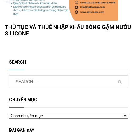
THỦ TỤC VÀ THUẾ NHẬP KHẨU BÓNG GẶM NƯỚU
SILICONE
SEARCH
CHUYÊN MỤC
Chuyên
mục
BÀI GẦN ĐÂY