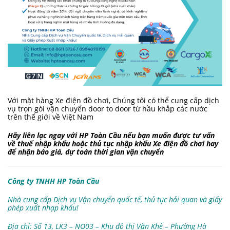
Với mặt hàng Xe điện đồ chơi, Chúng tôi có thể cung cấp dịch
vụ trọn gói vận chuyển door to door từ hầu khắp các nước
trên thế giới về Việt Nam
Hãy liên lạc ngay với HP Toàn Cầu nếu bạn muốn được tư vấn
về thuế nhập khẩu hoặc thủ tục nhập khẩu Xe điện đồ chơi hay
để nhận báo giá, dự toán thời gian vận chuyển
Công ty TNHH HP Toàn Cầu
Nhà cung cấp Dịch vụ Vận chuyển quốc tế, thủ tục hải quan và giấy
phép xuất nhạp khẩu!
Địa chỉ: Số 13, LK3 – NO03 – Khu đô thị Văn Khê – Phường Hà