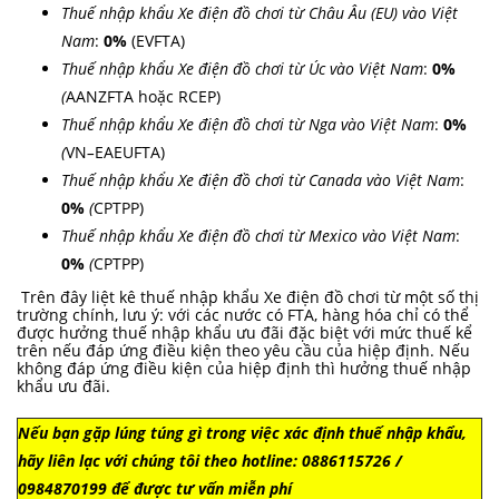
Thuế nhập khẩu Xe điện đồ chơi từ Châu Âu (EU) vào Việt
Nam
:
0%
(EVFTA)
Thuế nhập khẩu Xe điện đồ chơi từ Úc vào Việt Nam
:
0%
(
AANZFTA hoặc RCEP)
Thuế nhập khẩu Xe điện đồ chơi từ Nga vào Việt Nam
:
0%
(
VN
–
EAEUFTA)
Thuế nhập khẩu Xe điện đồ chơi từ Canada vào Việt Nam
:
0%
(
CPTPP)
Thuế nhập khẩu Xe điện đồ chơi từ Mexico vào Việt Nam
:
0%
(
CPTPP)
Trên đây liệt kê thuế nhập khẩu Xe điện đồ chơi từ một số thị
trường chính, lưu ý: với các nước có FTA, hàng hóa chỉ có thể
được hưởng thuế nhập khẩu ưu đãi đặc biệt với mức thuế kể
trên nếu đáp ứng điều kiện theo yêu cầu của hiệp định. Nếu
không đáp ứng điều kiện của hiệp định thì hưởng thuế nhập
khẩu ưu đãi.
Nếu bạn gặp lúng túng gì trong việc xác định thuế nhập khẩu,
hãy liên lạc với chúng tôi theo hotline: 0886115726 /
0984870199 để được tư vấn miễn phí