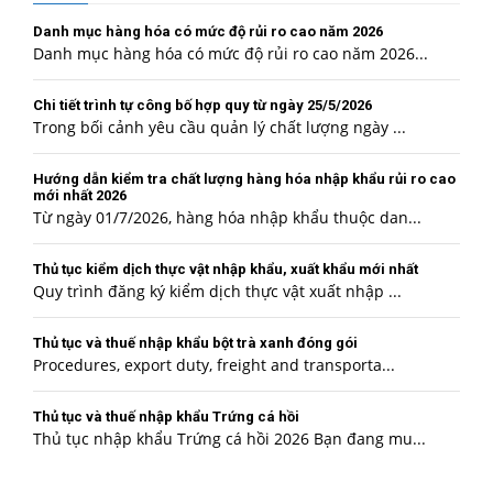
Danh mục hàng hóa có mức độ rủi ro cao năm 2026
Danh mục hàng hóa có mức độ rủi ro cao năm 2026...
Chi tiết trình tự công bố hợp quy từ ngày 25/5/2026
Trong bối cảnh yêu cầu quản lý chất lượng ngày ...
Hướng dẫn kiểm tra chất lượng hàng hóa nhập khẩu rủi ro cao
mới nhất 2026
Từ ngày 01/7/2026, hàng hóa nhập khẩu thuộc dan...
Thủ tục kiểm dịch thực vật nhập khẩu, xuất khẩu mới nhất
Quy trình đăng ký kiểm dịch thực vật xuất nhập ...
Thủ tục và thuế nhập khẩu bột trà xanh đóng gói
Procedures, export duty, freight and transporta...
Thủ tục và thuế nhập khẩu Trứng cá hồi
Thủ tục nhập khẩu Trứng cá hồi 2026 Bạn đang mu...