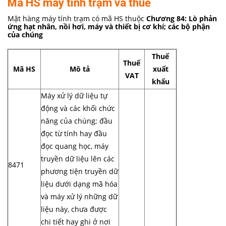
Mã HS máy tính trạm và thuế
Mặt hàng máy tính trạm có mã HS thuộc
Chương 84: Lò phản
ứng hạt nhân, nồi hơi, máy và thiết bị cơ khí; các bộ phận
của chúng
Thuế
Thuế
Mã HS
Mô tả
xuất
VAT
khẩu
Máy xử lý dữ liệu tự
động và các khối chức
năng của chúng; đầu
đọc từ tính hay đầu
đọc quang học, máy
truyền dữ liệu lên các
8471
phương tiện truyền dữ
liệu dưới dạng mã hóa
và máy xử lý những dữ
liệu này, chưa được
chi tiết hay ghi ở nơi