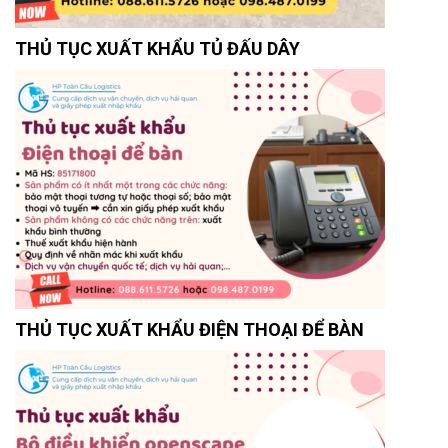
THỦ TỤC XUẤT KHẨU TỦ ĐẤU DÂY
THỦ TỤC XUẤT KHẨU ĐIỆN THOẠI ĐỂ BÀN