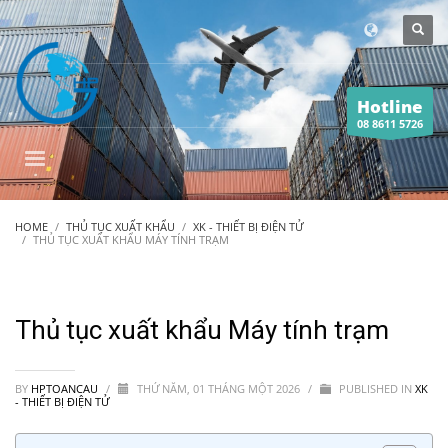
Hotline
08 8611 5726
HOME
THỦ TỤC XUẤT KHẨU
XK - THIẾT BỊ ĐIỆN TỬ
THỦ TỤC XUẤT KHẨU MÁY TÍNH TRẠM
Thủ tục xuất khẩu Máy tính trạm
BY
HPTOANCAU
/
THỨ NĂM, 01 THÁNG MỘT 2026
/
PUBLISHED IN
XK
- THIẾT BỊ ĐIỆN TỬ