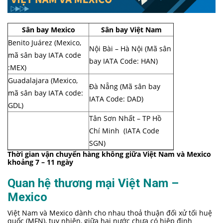
Sân bay Mexico
Sân bay Việt Nam
Benito Juárez (Mexico,
Nội Bài – Hà Nội (Mã sân
mã sân bay IATA code
bay IATA Code: HAN)
:MEX)
Guadalajara (Mexico,
Đà Nẵng (Mã sân bay
mã sân bay IATA code:
IATA Code: DAD)
GDL)
Tân Sơn Nhất – TP Hồ
Chí Minh (IATA Code
SGN)
Thời gian vận chuyển hàng không giữa Việt Nam và Mexico
khoảng 7 – 11 ngày
Quan hệ thương mại Việt Nam –
Mexico
Việt Nam và Mexico dành cho nhau thoả thuận đối xử tối huệ
quốc (MFN), tuy nhiên, giữa hai nước chưa có hiệp định