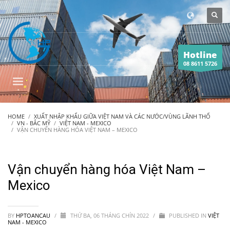
Hotline
08 8611 5726
HOME
XUẤT NHẬP KHẨU GIỮA VIỆT NAM VÀ CÁC NƯỚC/VÙNG LÃNH THỔ
VN - BẮC MỸ
VIỆT NAM - MEXICO
VẬN CHUYỂN HÀNG HÓA VIỆT NAM – MEXICO
Vận chuyển hàng hóa Việt Nam –
Mexico
BY
HPTOANCAU
/
THỨ BA, 06 THÁNG CHÍN 2022
/
PUBLISHED IN
VIỆT
NAM - MEXICO