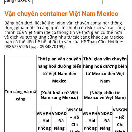
cảng (MXVER)
Vận chuyển container Việt Nam Mexico
Bảng bên dưới liệt kê thời gian vận chuyển container thông
dụng giữa một số cảng quốc tế chính của Mexico và các cảng
chính của Việt Nam (để có thông tin về thời gian cụ thể hơn
về dịch vụ tương ứng cũng như từ các cảng khác của Mexico,
bạn có thể liên hệ bộ phận tư vấn của HP Toàn Cầu, Hotline:
0886775126 hoặc 0984870199)
Thời gian vận chuyển
Thời gian vận chuyển
hàng hoá đường biển
hàng hoá đường biển
từ Việt Nam đến
từ Mexico đến Việt
Mexico
Nam
Tên cảng và mã
(Xuất khẩu từ Việt
(Nhập khẩu từ
Nam sang Mexico)
Mexico về Việt Nam)
cảng
VNSGN
VNSGN
VNHPH
VNDAD
VNHPH
VNDAD
– Hồ
– Hồ
– Hải
– Đà
– Hải
– Đà
Chí
Chí
Phòng
Nẵng
Phòng
Nẵng
Minh
Minh