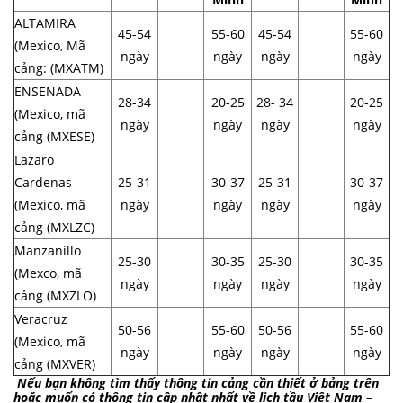
ALTAMIRA
45-54
55-60
45-54
55-60
(Mexico, Mã
ngày
ngày
ngày
ngày
cảng: (MXATM)
ENSENADA
28-34
20-25
28- 34
20-25
(Mexico, mã
ngày
ngày
ngày
ngày
cảng (MXESE)
Lazaro
Cardenas
25-31
30-37
25-31
30-37
(Mexico, mã
ngày
ngày
ngày
ngày
cảng (MXLZC)
Manzanillo
25-30
30-35
25-30
30-35
(Mexco, mã
ngày
ngày
ngày
ngày
cảng (MXZLO)
Veracruz
50-56
55-60
50-56
55-60
(Mexico, mã
ngày
ngày
ngày
ngày
cảng (MXVER)
Nếu bạn không tìm thấy thông tin cảng cần thiết ở bảng trên
hoặc muốn có thông tin cập nhật nhất về lịch tầu Việt Nam –