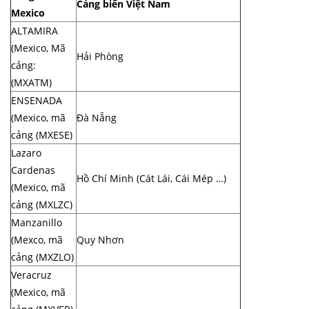
Cảng biển Việt Nam
Mexico
ALTAMIRA
(Mexico, Mã
Hải Phòng
cảng:
(MXATM)
ENSENADA
(Mexico, mã
Đà Nẵng
cảng (MXESE)
Lazaro
Cardenas
Hồ Chí Minh (Cát Lái, Cái Mép …)
(Mexico, mã
cảng (MXLZC)
Manzanillo
(Mexco, mã
Quy Nhơn
cảng (MXZLO)
Veracruz
(Mexico, mã