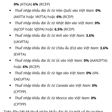
0%
(ATIGA)
6
%
(RCEP)
Thuế nhập khẩu
đai ốc
từ Hàn Quốc vào Việt Nam
:
0%
(AKFTA hoặc
VKFTA)
hoặc
6
%
(RCEP)
Thuế nhập khẩu
đai ốc
từ Nhật Bản vào Việt Nam
:
0%
(AJCEP hoặc
VJEPA) hoặc
6,5
%
(RCEP)
Thuế nhập khẩu
đai ốc
từ Anh vào Việt Nam
:
3,6
%
(
UKVFTA)
Thuế nhập khẩu
đai ốc
từ Châu Âu (EU) vào Việt Nam
:
3,6%
(EVFTA)
Thuế nhập khẩu
đai ốc
từ Úc vào Việt Nam
:
0%
(AANZFTA)
hoặc
6
%
(RCEP)
Thuế nhập khẩu
đai ốc
từ Nga vào Việt Nam
:
0%
(VN-
EAEUFTA)
Thuế nhập khẩu
đai ốc
từ Canada vào Việt Nam
:
0%
(CPTPP)
Thuế nhập khẩu
đai ốc
từ Mexico vào Việt Nam
:
0%
(CPTPP)
Trên đây liệt kê thuế nhập khẩu
đai ốc
từ một số thị trường