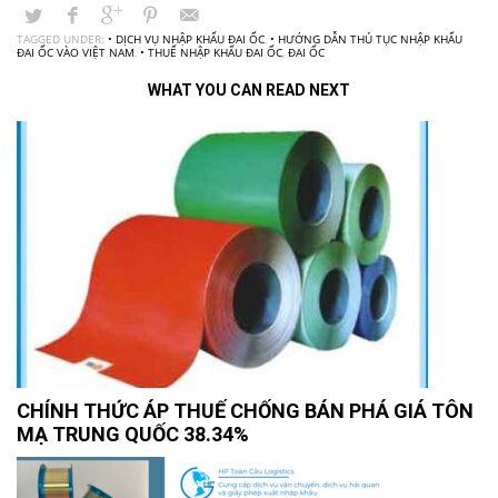
TAGGED UNDER:
• DỊCH VỤ NHẬP KHẨU ĐAI ỐC
,
• HƯỚNG DẪN THỦ TỤC NHẬP KHẨU
ĐAI ỐC VÀO VIỆT NAM
,
• THUẾ NHẬP KHẨU ĐAI ỐC
,
ĐAI ỐC
WHAT YOU CAN READ NEXT
CHÍNH THỨC ÁP THUẾ CHỐNG BÁN PHÁ GIÁ TÔN
MẠ TRUNG QUỐC 38.34%