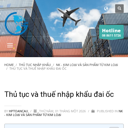
Hotline
08 8611 5726
HOME
THỦ TỤC NHẬP KHẨU
NK - KIM LOẠI VÀ SẢN PHẨM TỪ KIM LOẠI
THỦ TỤC VÀ THUẾ NHẬP KHẨU ĐAI ỐC
Thủ tục và thuế nhập khẩu đai ốc
BY
HPTOANCAU
/
THỨ NĂM, 01 THÁNG MỘT 2026
/
PUBLISHED IN
NK
- KIM LOẠI VÀ SẢN PHẨM TỪ KIM LOẠI