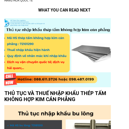
HÀNG HOÁ QUỐC TẾ
WHAT YOU CAN READ NEXT
THỦ TỤC VÀ THUẾ NHẬP KHẨU THÉP TẤM
KHÔNG HỢP KIM CÁN PHẲNG