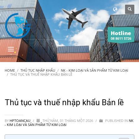
Hotline
08 8611 5726
HOME
THỦ TỤC NHẬP KHẨU
NK - KIM LOẠI VÀ SẢN PHẨM TỪ KIM LOẠI
THỦ TỤC VÀ THUẾ NHẬP KHẨU BẢN LỀ
Thủ tục và thuế nhập khẩu Bản lề
BY
HPTOANCAU
/
THỨ NĂM, 01 THÁNG MỘT 2026
/
PUBLISHED IN
NK
- KIM LOẠI VÀ SẢN PHẨM TỪ KIM LOẠI