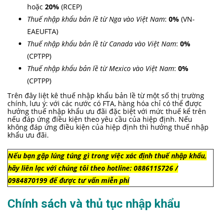
hoặc
20%
(RCEP)
Thuế nhập khẩu
bản lề
từ Nga vào Việt Nam
:
0%
(VN-
EAEUFTA)
Thuế nhập khẩu
bản lề
từ Canada vào Việt Nam
:
0%
(CPTPP)
Thuế nhập khẩu
bản lề
từ Mexico vào Việt Nam
:
0%
(CPTPP)
Trên đây liệt kê thuế nhập khẩu
bản lề
từ một số thị trường
chính, lưu ý: với các nước có FTA, hàng hóa chỉ có thể được
hưởng thuế nhập khẩu ưu đãi đặc biệt với mức thuế kể trên
nếu đáp ứng điều kiện theo yêu cầu của hiệp định. Nếu
không đáp ứng điều kiện của hiệp định thì hưởng thuế nhập
khẩu ưu đãi.
Nếu bạn gặp lúng túng gì trong việc xác định thuế nhập khẩu,
hãy liên lạc với chúng tôi theo hotline: 0886115726 /
0984870199 để được tư vấn miễn phí
Chính sách và thủ tục nhập khẩu