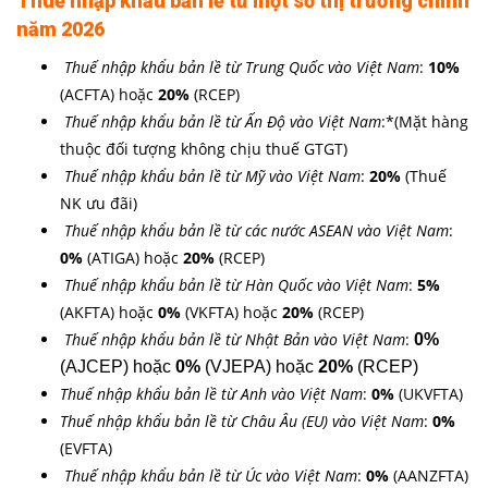
Thuế nhập khẩu
bản lề
từ một số thị trường chính
năm 2026
Thuế nhập khẩu
bản lề
từ Trung Quốc vào Việt Nam
:
10%
(ACFTA) hoặc
20%
(RCEP)
Thuế nhập khẩu
bản lề
từ Ấn Độ vào Việt Nam
:*(Mặt hàng
thuộc đối tượng không chịu thuế GTGT)
Thuế nhập khẩu
bản lề
từ Mỹ vào Việt Nam
:
20%
(Thuế
NK ưu đãi)
Thuế nhập khẩu
bản lề
từ các nước ASEAN vào Việt Nam
:
0%
(ATIGA)
hoặc
20%
(RCEP)
Thuế nhập khẩu
bản lề
từ Hàn Quốc vào Việt Nam
:
5%
(AKFTA) hoặc
0%
(VKFTA)
hoặc
20%
(RCEP)
Thuế nhập khẩu
bản lề
từ Nhật Bản vào Việt Nam
:
0%
(AJCEP) hoặc
0%
(VJEPA) hoặc
20%
(RCEP)
Thuế nhập khẩu
bản lề
từ Anh vào Việt Nam
:
0
%
(
UKVFTA)
Thuế nhập khẩu
bản lề
từ Châu Âu (EU) vào Việt Nam
:
0
%
(EVFTA)
Thuế nhập khẩu
bản lề
từ Úc vào Việt Nam
:
0%
(AANZFTA)