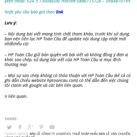
Điện thoại: 024 3 73008608/ Hotline:0886115726
– 0984870199
hoặc yêu cầu báo giá theo
link
Lưu ý:
– Nội dung bài viết mang tính chất tham khảo, trước khi sử dụng,
bạn nên liên lạc HP Toàn Cầu để update nội dung cập nhật mới
nhất(nếu có)
– HP Toàn Cầu giữ bản quyền với bài viết và không đồng ý đơn vị
khác sao chép, sử dụng bài viết của HP Toàn Cầu vì mục đích
thương mại
– Mọi sự sao chép không có thỏa thuận với HP Toàn Cầu (kể cả có
ghi dẫn chiếu website hptoancau.com) có thể dẫn đến việc chúng
tôi claim với google và các bên liên quan.
n liên quan.
TAGGED UNDER:
BẢN LỀ
,
CÔNG TY LOGISTICS
,
THUẾ NHẬP KHẨU BẢN LỀ
,
VẬN CHUYỂN