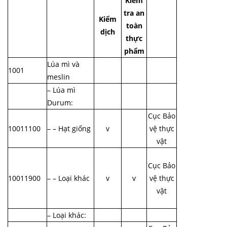
Kiểm
tra an
Kiểm
toàn
dịch
thực
phẩm
Lúa mì và
1001
meslin
– Lúa mì
Durum:
Cục Bảo
10011100
– – Hạt giống
v
vệ thực
vật
Cục Bảo
10011900
– – Loại khác
v
v
vệ thực
vật
– Loại khác: