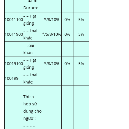
– lúa mì
Durum:
– – Hạt
10011100
*/8/10%
0%
5%
giống
– – Loại
10011900
*/5/8/10%
0%
5%
khác
– Loại
khác:
– – Hạt
10019100
*/8/10%
0%
5%
giống
– – Loại
100199
khác:
– – –
Thích
hợp sử
dụng cho
người:
– – – –