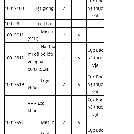
Cục Bảo
10019100
– – Hạt giống
v
vệ thực
vật
100199
– – Loại khác:
– – – – Meslin
10019911
v
v
(SEN)
– – – – Hạt lúa
Cục Bảo
mì đã bỏ lớp
10019912
v
v
vệ thực
vỏ ngoài
vật
cùng (SEN)
Cục Bảo
– – – – Loại
10019919
v
v
vệ thực
khác
vật
Cục Bảo
– – – Loại
vệ thực
khác:
vật
10019991
– – – – Meslin
v
v
Cục Bảo
– – – – Loại