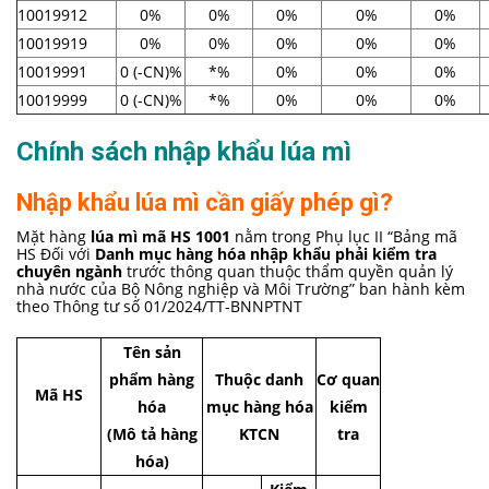
10019912
0%
0%
0%
0%
0%
10019919
0%
0%
0%
0%
0%
10019991
0 (-CN)%
*%
0%
0%
0%
10019999
0 (-CN)%
*%
0%
0%
0%
Chính sách nhập khẩu lúa mì
Nhập khẩu lúa mì cần giấy phép gì?
Mặt hàng
lúa mì
mã HS 1001
nằm trong Phụ lục II “Bảng mã
HS Đối với
Danh mục hàng hóa nhập khẩu phải kiểm tra
chuyên ngành
trước thông quan thuộc thẩm quyền quản lý
nhà nước của Bộ Nông nghiệp và Môi Trường” ban hành kèm
theo
Thông tư số 01/2024/TT-BNNPTNT
Tên sản
phẩm hàng
Thuộc danh
Cơ quan
Mã HS
hóa
mục hàng hóa
kiểm
(Mô tả hàng
KTCN
tra
hóa)