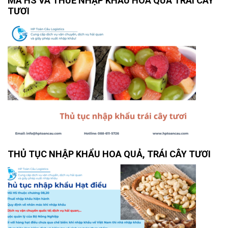
MÃ HS VÀ THUẾ NHẬP KHẨU HOA QUẢ TRÁI CÂY
TƯƠI
THỦ TỤC NHẬP KHẨU HOA QUẢ, TRÁI CÂY TƯƠI