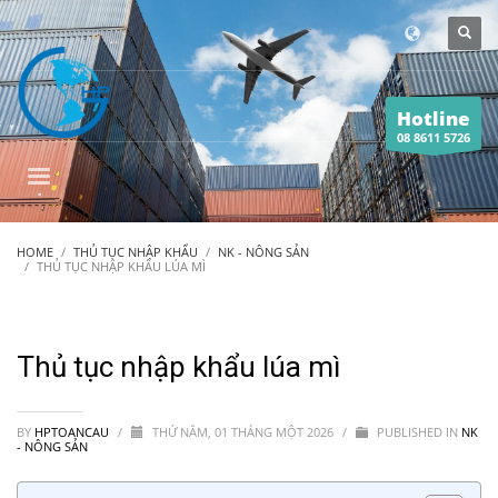
Hotline
08 8611 5726
HOME
THỦ TỤC NHẬP KHẨU
NK - NÔNG SẢN
THỦ TỤC NHẬP KHẨU LÚA MÌ
Thủ tục nhập khẩu lúa mì
BY
HPTOANCAU
/
THỨ NĂM, 01 THÁNG MỘT 2026
/
PUBLISHED IN
NK
- NÔNG SẢN