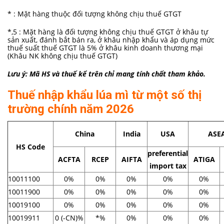
* : Mặt hàng thuộc đối tượng không chịu thuế GTGT
*,5 : Mặt hàng là đối tượng không chịu thuế GTGT ở khâu tự
sản xuất, đánh bắt bán ra, ở khâu nhập khẩu và áp dụng mức
thuế suất thuế GTGT là 5% ở khâu kinh doanh thương mại
(Khâu NK không chịu thuế GTGT)
Lưu ý: Mã HS và thuế kể trên chỉ mang tính chất tham khảo.
Thuế nhập khẩu lúa mì từ một số thị
trường chính năm 2026
China
India
USA
ASE
HS Code
preferential
ACFTA
RCEP
AIFTA
ATIGA
import tax
10011100
0%
0%
0%
0%
0%
10011900
0%
0%
0%
0%
0%
10019100
0%
0%
0%
0%
0%
10019911
0 (-CN)%
*%
0%
0%
0%