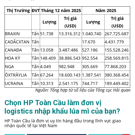
Thị Trường
ĐVT
Tháng 12 năm 2025
Năm 2025
Trị giá
Trị giá
Lượng
Lượng
(USD)
(USD)
BRAXIN
Tấn
51.738
13.316.312
1.040.740
267.725.687
CADẮCXTAN
Tấn
17.670
4.431.779
CANAĐA
Tấn
13.058
3.487.486
527.186
155.528.246
HOA KỲ
Tấn
148.409
38.886.543
952.554
258.569.815
NGA
Tấn
4.049
982.948
305.669
77.868.203
ÔXTRÂYLIA
Tấn
67.264
18.600.143
1.387.541
380.368.454
UCRAINA
Tấn
10.313
2.541.175
744.717
189.449.402
Nguồn: Tổng hợp từ số liệu của Tổng cục Hải quan
Chọn HP Toàn Cầu làm đơn vị
logistics nhập khẩu lúa mì của bạn?
HP Toàn Cầu là đơn vị uy tín hàng đầu trong lĩnh vực giao
nhận quốc tế tại Việt Nam