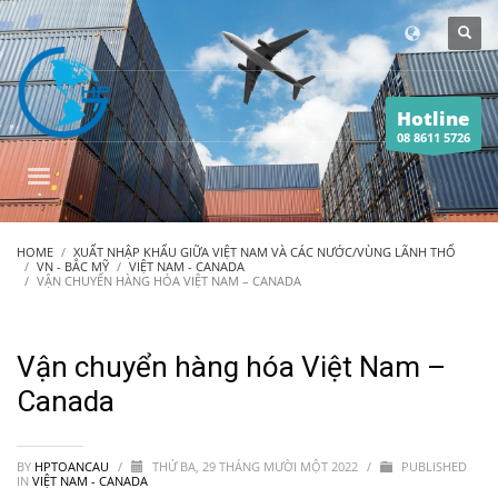
Hotline
08 8611 5726
HOME
XUẤT NHẬP KHẨU GIỮA VIỆT NAM VÀ CÁC NƯỚC/VÙNG LÃNH THỔ
VN - BẮC MỸ
VIỆT NAM - CANADA
VẬN CHUYỂN HÀNG HÓA VIỆT NAM – CANADA
Vận chuyển hàng hóa Việt Nam –
Canada
BY
HPTOANCAU
/
THỨ BA, 29 THÁNG MƯỜI MỘT 2022
/
PUBLISHED
IN
VIỆT NAM - CANADA