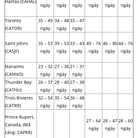
Halifax (CAHAL)
ngày
ngày
ngày
ngày
ngày
ngày
Toronto
35 – 49
34 – 48
33 – 47
(CATOR)
ngày
ngày
ngày
Saint Johns
35 – 53
39 – 53
33 – 43
49 – 74
46 – 80
44 – 76
(CASJF)
ngày
ngày
ngày
ngày
ngày
ngày
Nanaimo
23 – 32
27 – 36
21 – 31
(CANNO)
ngày
ngày
ngày
Thunder Bay
26 – 37
28 – 40
27 – 38
(CATHU)
ngày
ngày
ngày
Trois-Rivieres
32 – 54
35 – 54
36 – 48
(CATRR)
ngày
ngày
ngày
Prince Rupert,
27 – 64
28 – 47
28 – 60
Canada, (Mã
ngày
ngày
ngày
cảng: CAPRR)