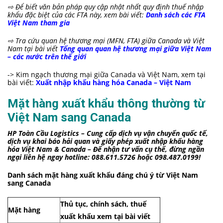
⇨
Để biết văn bản pháp quy cập nhật nhất quy định thuế nhập
khẩu đặc biệt của các FTA này, xem bài viết:
Danh sách các FTA
Việt Nam tham gia
⇨ Tra cứu quan
hệ thương mại (MFN, FTA) giữa Canada và Việt
Nam tại bài viết
Tổng quan quan hệ thương mại giữa Việt Nam
– các nước trên thế giới
-> Kim ngạch thương mại giữa Canada và Việt Nam, xem tại
bài viết:
Xuất nhập khẩu hàng hóa Canada – Việt Nam
Mặt hàng xuất khẩu thông thường từ
Việt Nam sang Canada
HP Toàn Cầu Logistics – Cung cấp dịch vụ vận chuyển quốc tế,
dịch vụ khai báo hải quan và giấy phép xuất nhập khẩu hàng
hóa Việt Nam & Canada – Để nhận tư vấn cụ thể, đừng ngần
ngại liên hệ ngay hotline: 088.611.5726 hoặc 098.487.0199!
Danh sách mặt hàng xuất khẩu đáng chú ý từ Việt Nam
sang Canada
Thủ tục, chính sách, thuế
Mặt hàng
xuất khẩu xem tại bài viết