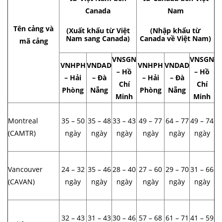
Canada
Nam
Tên cảng và
(Xuất khẩu từ Việt
(Nhập khẩu từ
Nam sang Canada)
Canada về Việt Nam)
mã cảng
VNSGN
VNSGN
VNHPH
VNDAD
VNHPH
VNDAD
– Hồ
– Hồ
– Hải
– Đà
– Hải
– Đà
Chí
Chí
Phòng
Nẵng
Phòng
Nẵng
Minh
Minh
Montreal
35 – 50
35 – 48
33 – 43
49 – 77
64 – 77
49 – 74
(CAMTR)
ngày
ngày
ngày
ngày
ngày
ngày
Vancouver
24 – 32
35 – 46
28 – 40
27 – 60
29 – 70
31 – 66
(CAVAN)
ngày
ngày
ngày
ngày
ngày
ngày
32 – 43
31 – 43
30 – 46
57 – 68
61 – 71
41 – 59