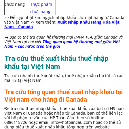
chức năng
Thực phẩm
chức năng
>> Để cập nhật kim ngạch nhập khẩu các mặt hàng từ Canada
vào Việt Nam -> Xem thêm:
Xuất Nhập Khẩu Hàng Hóa Việt
Nam – Canada
→
Bạn có thể tra quan hệ thương mại (MFN, FTA) giữa Canada và
Việt Nam tại bài viết
Tổng quan quan hệ thương mại giữa Việt
Nam – các nước trên thế giới
Tra cứu thuế xuất khẩu thuế nhập
khẩu tại Việt Nam
Tra cứu nhanh thuế xuất khẩu, thuế nhập khẩu cho tất cả các
mã HS tại Việt Nam
Tra cứu tổng quan thuế xuất nhập khẩu tại
Việt nam cho hàng đi Canada
Để tra cứu thuế nhập khẩu, thuế xuất khẩu của bất cứ HS nào
Việt Nam đi Canada hoặc nhập từ Canada, bạn có thể liên lạc
với bộ phận tư vấn của HP Toàn Cầu theo số hotline
0886115726 hoặc email
info@hptoancau.com
hoặc có thể sử
dụng biểu thuế xuất nhập khẩu tổng hợp trên website