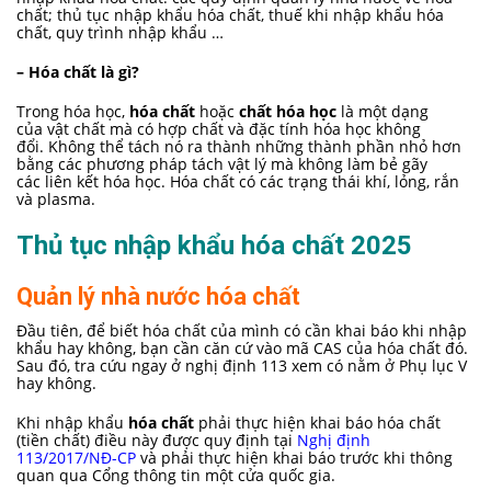
chất; thủ tục nhập khẩu hóa chất, thuế khi nhập khẩu hóa
chất, quy trình nhập khẩu …
– Hóa chất là gì?
Trong hóa học,
hóa chất
hoặc
chất hóa học
là một dạng
của vật chất mà có hợp chất và đặc tính hóa học không
đổi. Không thể tách nó ra thành những thành phần nhỏ hơn
bằng các phương pháp tách vật lý mà không làm bẻ gãy
các liên kết hóa học. Hóa chất có các trạng thái khí, lỏng, rắn
và plasma.
Thủ tục nhập khẩu hóa chất 2025
Quản lý nhà nước hóa chất
Đầu tiên, để biết hóa chất của mình có cần khai báo khi nhập
khẩu hay không, bạn cần căn cứ vào mã CAS của hóa chất đó.
Sau đó, tra cứu ngay ở nghị định 113 xem có nằm ở Phụ lục V
hay không.
Khi nhập khẩu
hóa chất
phải thực hiện khai báo hóa chất
(tiền chất) điều này được quy định tại
Nghị định
113/2017/NĐ-CP
và phải thực hiện khai báo trước khi thông
quan qua Cổng thông tin một cửa quốc gia.