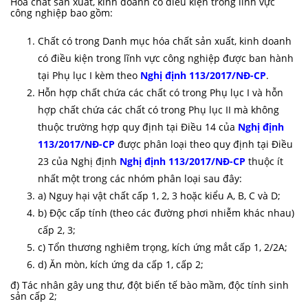
Hóa chất sản xuất, kinh doanh có điều kiện trong lĩnh vực
công nghiệp bao gồm:
Chất có trong Danh mục hóa chất sản xuất, kinh doanh
có điều kiện trong lĩnh vực công nghiệp được ban hành
tại Phụ lục I kèm theo
Nghị định 113/2017/NĐ-CP
.
Hỗn hợp chất chứa các chất có trong Phụ lục I và hỗn
hợp chất chứa các chất có trong Phụ lục II mà không
thuộc trường hợp quy định tại Điều 14 của
Nghị định
113/2017/NĐ-CP
được phân loại theo quy định tại Điều
23 của Nghị định
Nghị định 113/2017/NĐ-CP
thuộc ít
nhất một trong các nhóm phân loại sau đây:
a) Nguy hại vật chất cấp 1, 2, 3 hoặc kiểu A, B, C và D;
b) Độc cấp tính (theo các đường phơi nhiễm khác nhau)
cấp 2, 3;
c) Tổn thương nghiêm trọng, kích ứng mắt cấp 1, 2/2A;
d) Ăn mòn, kích ứng da cấp 1, cấp 2;
đ) Tác nhân gây ung thư, đột biến tế bào mầm, độc tính sinh
sản cấp 2;