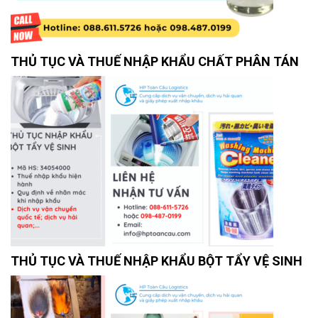
THỦ TỤC VÀ THUẾ NHẬP KHẨU CHẤT PHÂN TÁN
THỦ TỤC VÀ THUẾ NHẬP KHẨU BỘT TẨY VỆ SINH