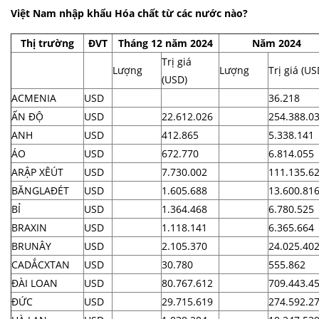
Việt Nam nhập khẩu Hóa chất từ các nước nào?
Thị trường
ĐVT
Tháng 12 năm 2024
Năm 2024
Trị giá
Lượng
Lượng
Trị giá (US
(USD)
ACMENIA
USD
36.218
ẤN ĐỘ
USD
22.612.026
254.388.0
ANH
USD
412.865
5.338.141
ÁO
USD
672.770
6.814.055
ARẬP XÊÚT
USD
7.730.002
111.135.6
BĂNGLAĐÉT
USD
1.605.688
13.600.81
BỈ
USD
1.364.468
6.780.525
BRAXIN
USD
1.118.141
6.365.664
BRUNÂY
USD
2.105.370
24.025.40
CADẮCXTAN
USD
30.780
555.862
ĐÀI LOAN
USD
80.767.612
709.443.4
ĐỨC
USD
29.715.619
274.592.2