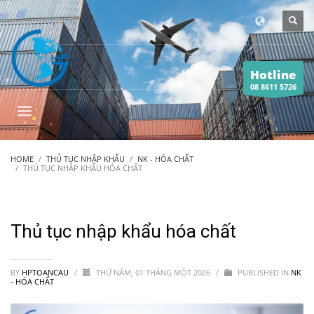
Hotline
08 8611 5726
HOME
THỦ TỤC NHẬP KHẨU
NK - HÓA CHẤT
THỦ TỤC NHẬP KHẨU HÓA CHẤT
Thủ tục nhập khẩu hóa chất
BY
HPTOANCAU
/
THỨ NĂM, 01 THÁNG MỘT 2026
/
PUBLISHED IN
NK
- HÓA CHẤT