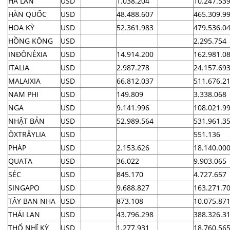
HÀ LAN
USD
1.038.204
10.247.53
HÀN QUỐC
USD
48.488.607
465.309.9
HOA KỲ
USD
52.361.983
479.536.0
HỒNG KÔNG
USD
2.295.754
INĐÔNÊXIA
USD
14.914.200
162.981.0
ITALIA
USD
2.987.278
24.157.69
MALAIXIA
USD
66.812.037
511.676.2
NAM PHI
USD
149.809
3.338.068
NGA
USD
9.141.996
108.021.9
NHẬT BẢN
USD
52.989.564
531.961.3
ÔXTRÂYLIA
USD
551.136
PHÁP
USD
2.153.626
18.140.00
QUATA
USD
36.022
9.903.065
SÉC
USD
845.170
4.727.657
SINGAPO
USD
9.688.827
163.271.7
TÂY BAN NHA
USD
873.108
10.075.87
THÁI LAN
USD
43.796.298
388.326.3
THỔ NHĨ KỲ
USD
1.277.931
18.760.56