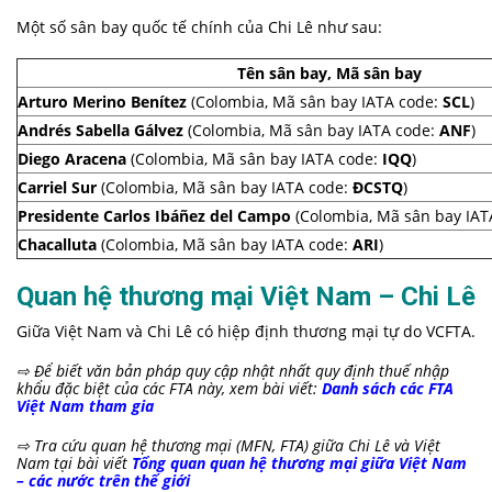
Một số sân bay quốc tế chính của Chi Lê như sau:
Tên sân bay, Mã sân bay
Arturo Merino Benítez
(Colombia, Mã sân bay IATA code:
SCL
)
Andrés Sabella Gálvez
(Colombia, Mã sân bay IATA code:
ANF
)
Diego Aracena
(Colombia, Mã sân bay IATA code:
IQQ
)
Carriel Sur
(Colombia, Mã sân bay IATA code:
ĐCSTQ
)
Presidente Carlos Ibáñez del Campo
(Colombia, Mã sân bay IAT
Chacalluta
(Colombia, Mã sân bay IATA code:
ARI
)
Quan hệ thương mại Việt Nam – Chi Lê
Giữa Việt Nam và Chi Lê có hiệp định thương mại tự do
VCFTA
.
⇨
Để biết văn bản pháp quy cập nhật nhất quy định thuế nhập
khẩu đặc biệt của các FTA này, xem bài viết:
Danh sách các FTA
Việt Nam tham gia
⇨ Tra cứu quan
hệ thương mại (MFN, FTA) giữa Chi Lê và Việt
Nam tại bài viết
Tổng quan quan hệ thương mại giữa Việt Nam
– các nước trên thế giới