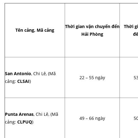
Thời gian vận chuyển đến
Thời g
Tên cảng, Mã cảng
Hải Phòng
đế
San Antonio
, Chi Lê, (Mã
22 – 55 ngày
53
cảng:
CLSAI
)
Punta Arenas
, Chi Lê, (Mã
49 – 66 ngày
50
cảng:
CLPUQ
)