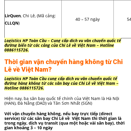
LirQuen
, Chi Lê, (Mã cảng:
40 – 57 ngày
54
CLLQN
)
Logistics HP Toàn Cầu – Cung cấp dịch vụ vận chuyển quốc tế
đường biển từ các cảng của Chi Lê về Việt Nam – Hotline
0886115726.
Thời gian vận chuyển hàng không từ Chi
Lê về Việt Nam?
Logistics HP Toàn Cầu cung cấp dịch vụ vận chuyển quốc tế
đường hàng không từ các sân bay của Chi Lê về Việt Nam –
Hotline 0886115726.
Hiện nay, ba sân bay quốc tế chính của Việt Nam là Hà Nội
(HAN), Đà Nẵng (DAD) và Tân Sơn Nhất (SGN)
Với vận chuyển hàng không, nếu bay trực tiếp (direct
service) từ các sân bay Chi Lê về Việt Nam thì thời gian là
trong ngày, dịch vụ transit (qua một hoặc vài sân bay), thời
gian khoảng 3 – 10 ngày