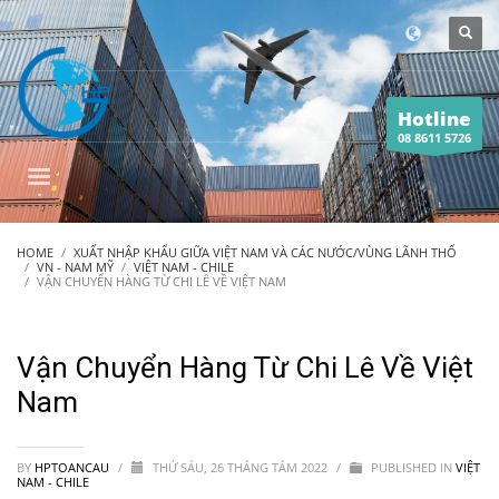
Hotline
08 8611 5726
HOME
XUẤT NHẬP KHẨU GIỮA VIỆT NAM VÀ CÁC NƯỚC/VÙNG LÃNH THỔ
VN - NAM MỸ
VIỆT NAM - CHILE
VẬN CHUYỂN HÀNG TỪ CHI LÊ VỀ VIỆT NAM
Vận Chuyển Hàng Từ Chi Lê Về Việt
Nam
BY
HPTOANCAU
/
THỨ SÁU, 26 THÁNG TÁM 2022
/
PUBLISHED IN
VIỆT
NAM - CHILE