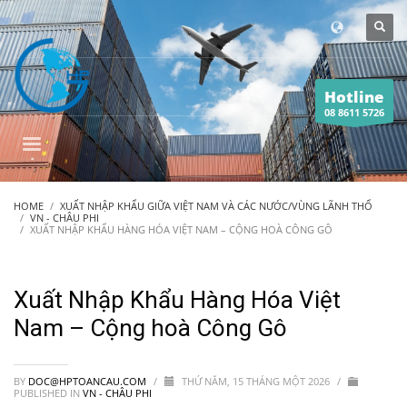
Hotline
08 8611 5726
HOME
XUẤT NHẬP KHẨU GIỮA VIỆT NAM VÀ CÁC NƯỚC/VÙNG LÃNH THỔ
VN - CHÂU PHI
XUẤT NHẬP KHẨU HÀNG HÓA VIỆT NAM – CỘNG HOÀ CÔNG GÔ
Xuất Nhập Khẩu Hàng Hóa Việt
Nam – Cộng hoà Công Gô
BY
DOC@HPTOANCAU.COM
/
THỨ NĂM, 15 THÁNG MỘT 2026
/
PUBLISHED IN
VN - CHÂU PHI