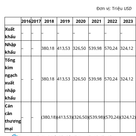
Đơn vị: Triệu
USD
2016
2017
2018
2019
2020
2021
2022
2023
Xuất
–
–
–
–
–
–
–
–
khẩu
Nhập
–
–
380,18
413,53
326,50
539,98
570,24
324,12
khẩu
Tổng
kim
ngạch
–
–
380,18
413,53
326,50
539,98
570,24
324,12
xuất
nhập
khẩu
Cán
cân
–
–
(380,18)
(413,53)
(326,50)
(539,98)
(570,24)
(324,12)
thương
mại