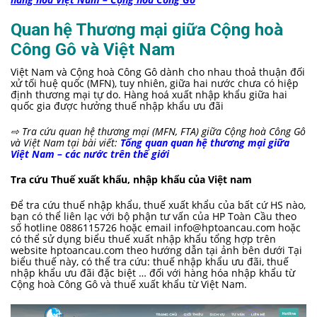
Quan hệ Thương mại giữa Cộng hoà
Công Gô và Việt Nam
Việt Nam và Cộng hoà Công Gô dành cho nhau thoả thuận đối
xử tối huệ quốc (MFN), tuy nhiên, giữa hai nước chưa có hiệp
định thương mại tự do. Hàng hoá xuất nhập khẩu giữa hai
quốc gia được hưởng thuế nhập khẩu ưu đãi
⇨ Tra cứu quan
hệ thương mại (MFN, FTA) giữa Cộng hoà Công Gô
và Việt Nam tại bài viết:
Tổng quan quan hệ thương mại giữa
Việt Nam – các nước trên thế giới
Tra cứu Thuế xuất khẩu, nhập khẩu của Việt nam
Để tra cứu thuế nhập khẩu, thuế xuất khẩu của bất cứ HS nào,
bạn có thể liên lạc với bộ phận tư vấn của HP Toàn Cầu theo
số hotline 0886115726 hoặc email
info@hptoancau.com
hoặc
có thể sử dụng biểu thuế xuất nhập khẩu tổng hợp trên
website hptoancau.com theo hướng dẫn tại ảnh bên dưới Tại
biểu thuế này, có thể tra cứu: thuế nhập khẩu ưu đãi, thuế
nhập khẩu ưu đãi đặc biệt … đối với hàng hóa nhập khẩu từ
Cộng hoà Công Gô và thuế xuất khẩu từ Việt Nam.