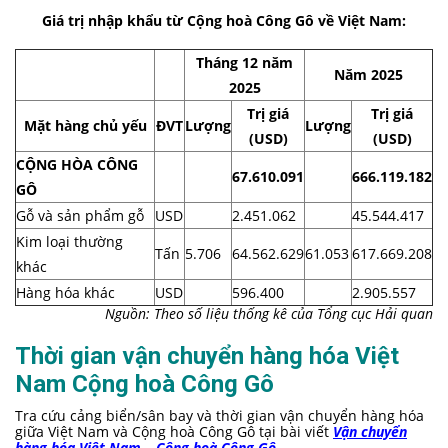
Giá trị nhập khẩu từ Cộng hoà Công Gô về Việt Nam:
Tháng 12 năm
Năm 2025
2025
Trị giá
Trị giá
Mặt hàng chủ yếu
ĐVT
Lượng
Lượng
(USD)
(USD)
CỘNG HÒA CÔNG
67.610.091
666.119.182
GÔ
Gỗ và sản phẩm gỗ
USD
2.451.062
45.544.417
Kim loại thường
Tấn
5.706
64.562.629
61.053
617.669.208
khác
Hàng hóa khác
USD
596.400
2.905.557
Nguồn: Theo số liệu thống kê của Tổng cục Hải quan
Thời gian vận chuyển hàng hóa Việt
Nam Cộng hoà Công Gô
Tra cứu cảng biển/sân bay và thời gian vận chuyển hàng hóa
giữa Việt Nam và Cộng hoà Công Gô tại bài viết
Vận chuyển
hàng hóa Việt Nam – Cộng hoà Công Gô