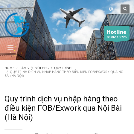
Hotline
08 8611 5726
HOME
LÀM VIỆC VỚI HPG
QUY TRÌNH
QUY TRÌNH DỊCH VỤ NHẬP HÀNG THEO ĐIỀU KIỆN FOB/EXWORK QUA NỘI
BÀI (HÀ NỘI)
Quy trình dịch vụ nhập hàng theo
điều kiện FOB/Exwork qua Nội Bài
(Hà Nội)