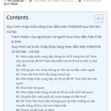
BY
HPTOANCAU
/
THỨ NĂM, 09 THÁNG SÁU 2022
/
PUBLISHED IN
QUY TRÌNH
Contents
Quy trình nhập khẩu hàng theo điều kiện FOB/EXW qua Nội Bài –
Hà Nội
Trách nhiệm của người bán và người mua theo điều kiện FOB
& EXW
Quy trình các bước nhập khẩu hàng theo điều kiện FOB/EXW
về Nội Bài – Hà Nội
B1: Nhà nhập khẩu cung cấp thông tin về lô hàng cho HP Toàn
Cầu qua email để HP Toàn Cầu kiểm tra và hỗ trợ tư vấn cụ thể
nếu cần
B2: Thông báo cho nhau thông tin liên lạc tại đầu nước ngoài
B3: Theo dõi tình hình lấy hàng và lịch tàu
B4: Nhà nhập khẩu cung cấp các hồ sơ để HP Toàn Cầu làm hải
quan
B5: Khai báo hải quan
B6: Nhà nhập khẩu hàng chuẩn bị hồ sơ xuất trình hải quan
B7: Chuyển tiền cước quốc tế, local charge và tiền thuế
B8: HP Toàn Cầu thực hiện thông quan tại hiện trường và vận
chuyển hàng về kho trả nhà nhập khẩu
B9: Thanh quyết toán lô hàng