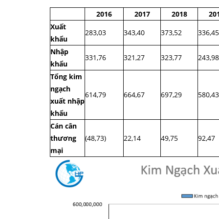
2016
2017
2018
20
Xuất
283,03
343,40
373,52
336,45
khẩu
Nhập
331,76
321,27
323,77
243,98
khẩu
Tổng kim
ngạch
614,79
664,67
697,29
580,43
xuất nhập
khẩu
Cán cân
thương
(48,73)
22,14
49,75
92,47
mại