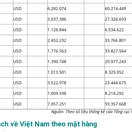
USD
6.282.074
60.214.449
USD
3.037.386
27.326.693
USD
1.126.844
6.534.622
USD
2.452.232
33.766.801
USD
1.776.563
33.827.564
USD
1.390.748
29.977.243
USD
1.013.501
8.329.052
USD
3.522.978
23.444.675
USD
1.009.598
8.214.292
USD
7.057.251
59.357.668
Nguồn: Theo số liệu thống kê của Tổng cục
ch về Việt Nam theo mặt hàng