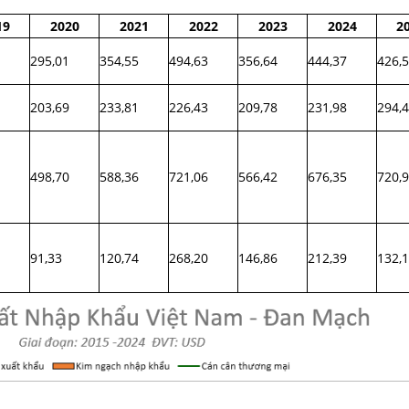
19
2020
2021
2022
2023
2024
2
295,01
354,55
494,63
356,64
444,37
426,
203,69
233,81
226,43
209,78
231,98
294,
498,70
588,36
721,06
566,42
676,35
720,
91,33
120,74
268,20
146,86
212,39
132,