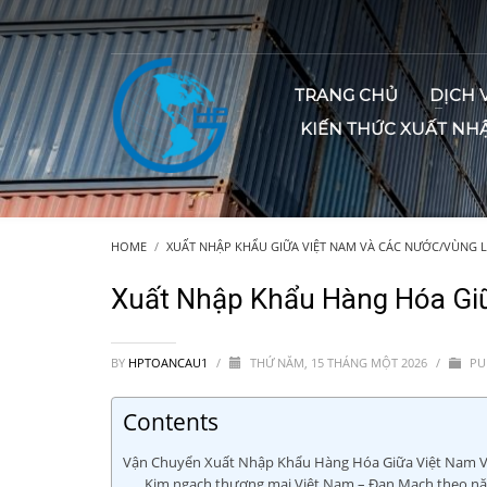
TRANG CHỦ
DỊCH 
KIẾN THỨC XUẤT NH
HOME
XUẤT NHẬP KHẨU GIỮA VIỆT NAM VÀ CÁC NƯỚC/VÙNG 
Xuất Nhập Khẩu Hàng Hóa Gi
BY
HPTOANCAU1
/
THỨ NĂM, 15 THÁNG MỘT 2026
/
PU
Contents
Vận Chuyển Xuất Nhập Khẩu Hàng Hóa Giữa Việt Nam 
Kim ngạch thương mại Việt Nam – Đan Mạch theo n