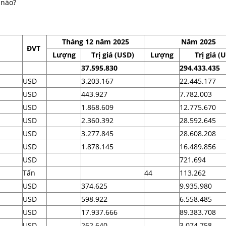
 nào?
Tháng 12 năm 2025
Năm 2025
ĐVT
Lượng
Trị giá (USD)
Lượng
Trị giá (
37.595.830
294.433.435
USD
3.203.167
22.445.177
USD
443.927
7.782.003
USD
1.868.609
12.775.670
USD
2.360.392
28.592.645
USD
3.277.845
28.608.208
USD
1.878.145
16.489.856
USD
721.694
Tấn
44
113.262
USD
374.625
9.935.980
USD
598.922
6.558.485
USD
17.937.666
89.383.708
USD
262.640
3.074.758