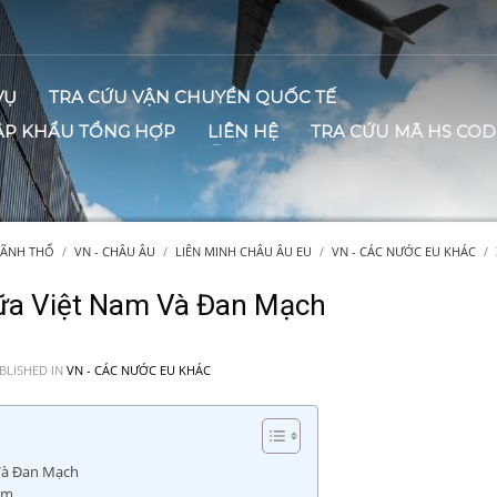
VỤ
TRA CỨU VẬN CHUYỂN QUỐC TẾ
ẬP KHẨU TỔNG HỢP
LIÊN HỆ
TRA CỨU MÃ HS COD
LÃNH THỔ
VN - CHÂU ÂU
LIÊN MINH CHÂU ÂU EU
VN - CÁC NƯỚC EU KHÁC
ữa Việt Nam Và Đan Mạch
BLISHED IN
VN - CÁC NƯỚC EU KHÁC
Và Đan Mạch
ăm