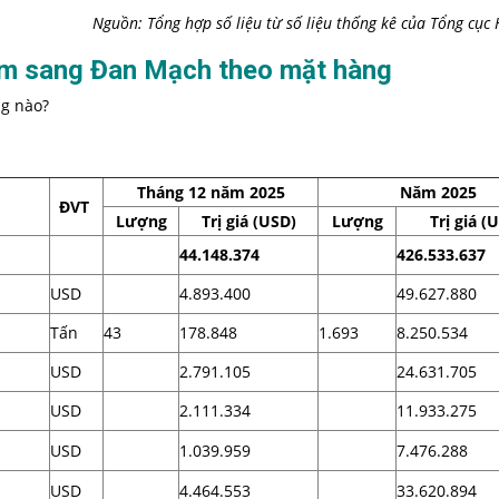
Nguồn: Tổng hợp số liệu từ số liệu thống kê của Tổng cục
am sang Đan Mạch theo mặt hàng
g nào?
Tháng 12 năm 2025
Năm 2025
ĐVT
Lượng
Trị giá (USD)
Lượng
Trị giá (
44.148.374
426.533.637
USD
4.893.400
49.627.880
Tấn
43
178.848
1.693
8.250.534
USD
2.791.105
24.631.705
USD
2.111.334
11.933.275
USD
1.039.959
7.476.288
USD
4.464.553
33.620.894